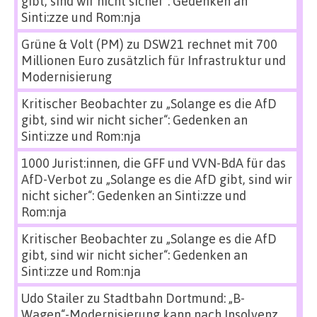
gibt, sind wir nicht sicher“: Gedenken an
Sinti:zze und Rom:nja
Grüne & Volt (PM)
zu
DSW21 rechnet mit 700
Millionen Euro zusätzlich für Infrastruktur und
Modernisierung
Kritischer Beobachter
zu
„Solange es die AfD
gibt, sind wir nicht sicher“: Gedenken an
Sinti:zze und Rom:nja
1000 Jurist:innen, die GFF und VVN-BdA für das
AfD-Verbot
zu
„Solange es die AfD gibt, sind wir
nicht sicher“: Gedenken an Sinti:zze und
Rom:nja
Kritischer Beobachter
zu
„Solange es die AfD
gibt, sind wir nicht sicher“: Gedenken an
Sinti:zze und Rom:nja
Udo Stailer
zu
Stadtbahn Dortmund: „B-
Wagen“-Modernisierung kann nach Insolvenz