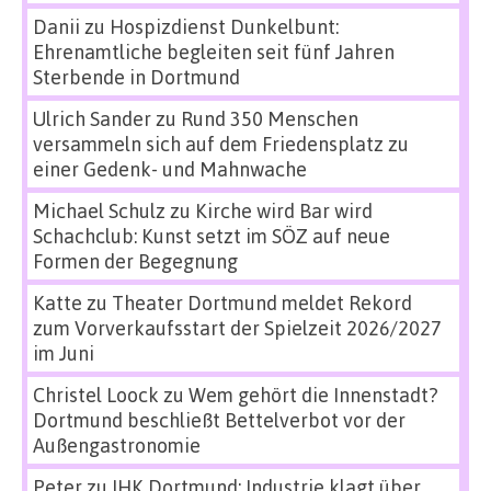
Danii
zu
Hospizdienst Dunkelbunt:
Ehrenamtliche begleiten seit fünf Jahren
Sterbende in Dortmund
Ulrich Sander
zu
Rund 350 Menschen
versammeln sich auf dem Friedensplatz zu
einer Gedenk- und Mahnwache
Michael Schulz
zu
Kirche wird Bar wird
Schachclub: Kunst setzt im SÖZ auf neue
Formen der Begegnung
Katte
zu
Theater Dortmund meldet Rekord
zum Vorverkaufsstart der Spielzeit 2026/2027
im Juni
Christel Loock
zu
Wem gehört die Innenstadt?
Dortmund beschließt Bettelverbot vor der
Außengastronomie
Peter
zu
IHK Dortmund: Industrie klagt über