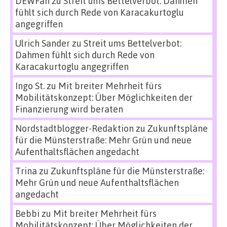
DEWFan
zu
Streit ums Bettelverbot: Dahmen
fühlt sich durch Rede von Karacakurtoglu
angegriffen
Ulrich Sander
zu
Streit ums Bettelverbot:
Dahmen fühlt sich durch Rede von
Karacakurtoglu angegriffen
Ingo St.
zu
Mit breiter Mehrheit fürs
Mobilitätskonzept: Über Möglichkeiten der
Finanzierung wird beraten
Nordstadtblogger-Redaktion
zu
Zukunftspläne
für die Münsterstraße: Mehr Grün und neue
Aufenthaltsflächen angedacht
Trina
zu
Zukunftspläne für die Münsterstraße:
Mehr Grün und neue Aufenthaltsflächen
angedacht
Bebbi
zu
Mit breiter Mehrheit fürs
Mobilitätskonzept: Über Möglichkeiten der