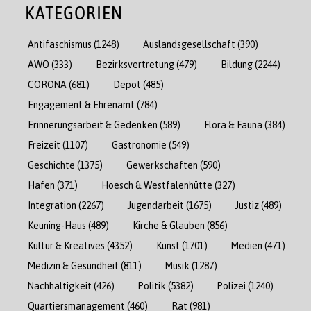
KATEGORIEN
Antifaschismus
(1248)
Auslandsgesellschaft
(390)
AWO
(333)
Bezirksvertretung
(479)
Bildung
(2244)
CORONA
(681)
Depot
(485)
Engagement & Ehrenamt
(784)
Erinnerungsarbeit & Gedenken
(589)
Flora & Fauna
(384)
Freizeit
(1107)
Gastronomie
(549)
Geschichte
(1375)
Gewerkschaften
(590)
Hafen
(371)
Hoesch & Westfalenhütte
(327)
Integration
(2267)
Jugendarbeit
(1675)
Justiz
(489)
Keuning-Haus
(489)
Kirche & Glauben
(856)
Kultur & Kreatives
(4352)
Kunst
(1701)
Medien
(471)
Medizin & Gesundheit
(811)
Musik
(1287)
Nachhaltigkeit
(426)
Politik
(5382)
Polizei
(1240)
Quartiersmanagement
(460)
Rat
(981)