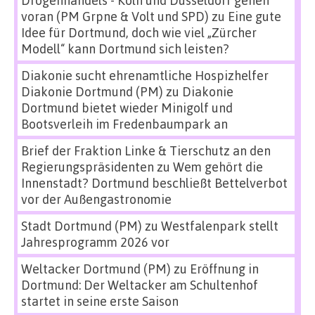
Drogenhandels - Köln und Düsseldorf gehen
voran (PM Grpne & Volt und SPD)
zu
Eine gute
Idee für Dortmund, doch wie viel „Zürcher
Modell“ kann Dortmund sich leisten?
Diakonie sucht ehrenamtliche Hospizhelfer
Diakonie Dortmund (PM)
zu
Diakonie
Dortmund bietet wieder Minigolf und
Bootsverleih im Fredenbaumpark an
Brief der Fraktion Linke & Tierschutz an den
Regierungspräsidenten
zu
Wem gehört die
Innenstadt? Dortmund beschließt Bettelverbot
vor der Außengastronomie
Stadt Dortmund (PM)
zu
Westfalenpark stellt
Jahresprogramm 2026 vor
Weltacker Dortmund (PM)
zu
Eröffnung in
Dortmund: Der Weltacker am Schultenhof
startet in seine erste Saison