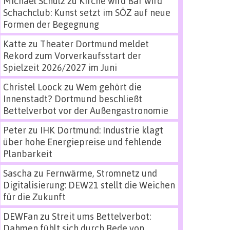
Michael Schulz
zu
Kirche wird Bar wird
Schachclub: Kunst setzt im SÖZ auf neue
Formen der Begegnung
Katte
zu
Theater Dortmund meldet
Rekord zum Vorverkaufsstart der
Spielzeit 2026/2027 im Juni
Christel Loock
zu
Wem gehört die
Innenstadt? Dortmund beschließt
Bettelverbot vor der Außengastronomie
Peter
zu
IHK Dortmund: Industrie klagt
über hohe Energiepreise und fehlende
Planbarkeit
Sascha
zu
Fernwärme, Stromnetz und
Digitalisierung: DEW21 stellt die Weichen
für die Zukunft
DEWFan
zu
Streit ums Bettelverbot:
Dahmen fühlt sich durch Rede von