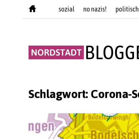
Skip
sozial
no nazis!
politisch
to
content
Schlagwort:
Corona-S