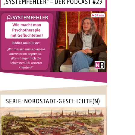
„SYSTEMFEHLER“ – DER PODCAST #29
SERIE: NORDSTADT-GESCHICHTE(N)