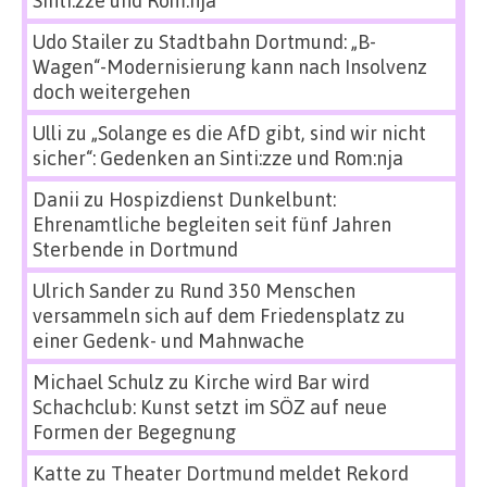
Sinti:zze und Rom:nja
Udo Stailer
zu
Stadtbahn Dortmund: „B-
Wagen“-Modernisierung kann nach Insolvenz
doch weitergehen
Ulli
zu
„Solange es die AfD gibt, sind wir nicht
sicher“: Gedenken an Sinti:zze und Rom:nja
Danii
zu
Hospizdienst Dunkelbunt:
Ehrenamtliche begleiten seit fünf Jahren
Sterbende in Dortmund
Ulrich Sander
zu
Rund 350 Menschen
versammeln sich auf dem Friedensplatz zu
einer Gedenk- und Mahnwache
Michael Schulz
zu
Kirche wird Bar wird
Schachclub: Kunst setzt im SÖZ auf neue
Formen der Begegnung
Katte
zu
Theater Dortmund meldet Rekord