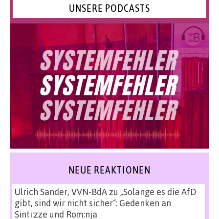
UNSERE PODCASTS
NEUE REAKTIONEN
Ulrich Sander, VVN-BdA
zu
„Solange es die AfD
gibt, sind wir nicht sicher“: Gedenken an
Sinti:zze und Rom:nja