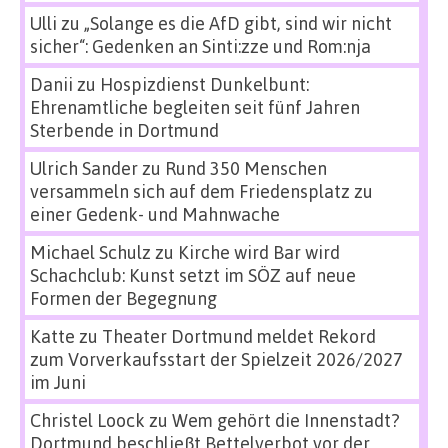
Ulli
zu
„Solange es die AfD gibt, sind wir nicht
sicher“: Gedenken an Sinti:zze und Rom:nja
Danii
zu
Hospizdienst Dunkelbunt:
Ehrenamtliche begleiten seit fünf Jahren
Sterbende in Dortmund
Ulrich Sander
zu
Rund 350 Menschen
versammeln sich auf dem Friedensplatz zu
einer Gedenk- und Mahnwache
Michael Schulz
zu
Kirche wird Bar wird
Schachclub: Kunst setzt im SÖZ auf neue
Formen der Begegnung
Katte
zu
Theater Dortmund meldet Rekord
zum Vorverkaufsstart der Spielzeit 2026/2027
im Juni
Christel Loock
zu
Wem gehört die Innenstadt?
Dortmund beschließt Bettelverbot vor der