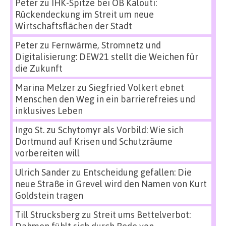
Peter
zu
IHK-Spitze bei OB Kalouti:
Rückendeckung im Streit um neue
Wirtschaftsflächen der Stadt
Peter
zu
Fernwärme, Stromnetz und
Digitalisierung: DEW21 stellt die Weichen für
die Zukunft
Marina Melzer
zu
Siegfried Volkert ebnet
Menschen den Weg in ein barrierefreies und
inklusives Leben
Ingo St.
zu
Schytomyr als Vorbild: Wie sich
Dortmund auf Krisen und Schutzräume
vorbereiten will
Ulrich Sander
zu
Entscheidung gefallen: Die
neue Straße in Grevel wird den Namen von Kurt
Goldstein tragen
Till Strucksberg
zu
Streit ums Bettelverbot:
Dahmen fühlt sich durch Rede von