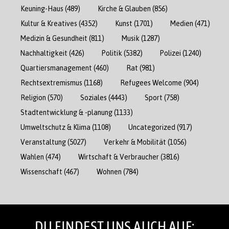
Keuning-Haus
(489)
Kirche & Glauben
(856)
Kultur & Kreatives
(4352)
Kunst
(1701)
Medien
(471)
Medizin & Gesundheit
(811)
Musik
(1287)
Nachhaltigkeit
(426)
Politik
(5382)
Polizei
(1240)
Quartiersmanagement
(460)
Rat
(981)
Rechtsextremismus
(1168)
Refugees Welcome
(904)
Religion
(570)
Soziales
(4443)
Sport
(758)
Stadtentwicklung & -planung
(1133)
Umweltschutz & Klima
(1108)
Uncategorized
(917)
Veranstaltung
(5027)
Verkehr & Mobilität
(1056)
Wahlen
(474)
Wirtschaft & Verbraucher
(3816)
Wissenschaft
(467)
Wohnen
(784)
DU FINDEST UNS AUCH AUF: