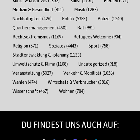
Kultur & Kreatives
(4352)
Kunst
(1701)
Medien
(471)
Medizin & Gesundheit
(811)
Musik
(1287)
Nachhaltigkeit
(426)
Politik
(5383)
Polizei
(1240)
Quartiersmanagement
(460)
Rat
(981)
Rechtsextremismus
(1169)
Refugees Welcome
(904)
Religion
(571)
Soziales
(4443)
Sport
(758)
Stadtentwicklung & -planung
(1133)
Umweltschutz & Klima
(1108)
Uncategorized
(918)
Veranstaltung
(5027)
Verkehr & Mobilität
(1056)
Wahlen
(474)
Wirtschaft & Verbraucher
(3816)
Wissenschaft
(467)
Wohnen
(784)
DU FINDEST UNS AUCH AUF: