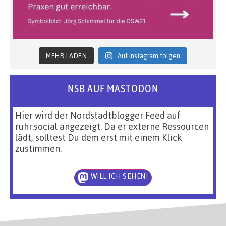
MEHR LADEN
Auf Instagram folgen
NSB AUF MASTODON
Hier wird der Nordstadtblogger Feed auf
ruhr.social angezeigt. Da er externe Ressourcen
lädt, solltest Du dem erst mit einem Klick
zustimmen.
WILL ICH SEHEN!