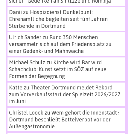
sicher“: Gedenken an Sinti:zze und Rom:nja
Danii
zu
Hospizdienst Dunkelbunt:
Ehrenamtliche begleiten seit fünf Jahren
Sterbende in Dortmund
Ulrich Sander
zu
Rund 350 Menschen
versammeln sich auf dem Friedensplatz zu
einer Gedenk- und Mahnwache
Michael Schulz
zu
Kirche wird Bar wird
Schachclub: Kunst setzt im SÖZ auf neue
Formen der Begegnung
Katte
zu
Theater Dortmund meldet Rekord
zum Vorverkaufsstart der Spielzeit 2026/2027
im Juni
Christel Loock
zu
Wem gehört die Innenstadt?
Dortmund beschließt Bettelverbot vor der
Außengastronomie