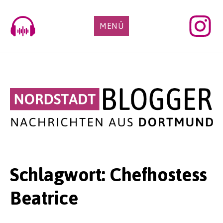
Skip
to
MENÜ
content
Schlagwort:
Chefhostess
Beatrice