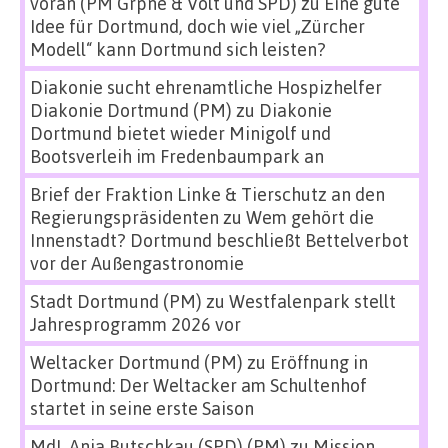
voran (PM Grpne & Volt und SPD)
zu
Eine gute
Idee für Dortmund, doch wie viel „Zürcher
Modell“ kann Dortmund sich leisten?
Diakonie sucht ehrenamtliche Hospizhelfer
Diakonie Dortmund (PM)
zu
Diakonie
Dortmund bietet wieder Minigolf und
Bootsverleih im Fredenbaumpark an
Brief der Fraktion Linke & Tierschutz an den
Regierungspräsidenten
zu
Wem gehört die
Innenstadt? Dortmund beschließt Bettelverbot
vor der Außengastronomie
Stadt Dortmund (PM)
zu
Westfalenpark stellt
Jahresprogramm 2026 vor
Weltacker Dortmund (PM)
zu
Eröffnung in
Dortmund: Der Weltacker am Schultenhof
startet in seine erste Saison
MdL Anja Butschkau (SPD) (PM)
zu
Mission