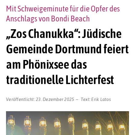
Mit Schweigeminute für die Opfer des
Anschlags von Bondi Beach
„Zos Chanukka“: Jüdische
Gemeinde Dortmund feiert
am Phönixsee das
traditionelle Lichterfest
Veröffentlicht:
23. Dezember 2025
Text:
Erik Latos