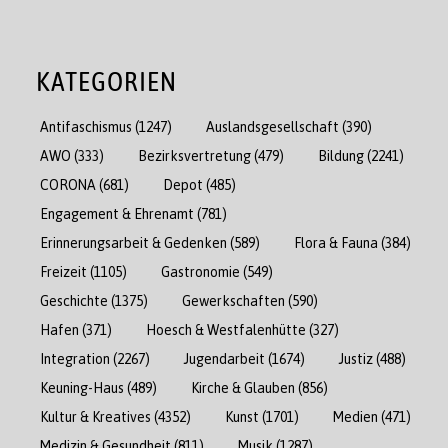
KATEGORIEN
Antifaschismus
(1247)
Auslandsgesellschaft
(390)
AWO
(333)
Bezirksvertretung
(479)
Bildung
(2241)
CORONA
(681)
Depot
(485)
Engagement & Ehrenamt
(781)
Erinnerungsarbeit & Gedenken
(589)
Flora & Fauna
(384)
Freizeit
(1105)
Gastronomie
(549)
Geschichte
(1375)
Gewerkschaften
(590)
Hafen
(371)
Hoesch & Westfalenhütte
(327)
Integration
(2267)
Jugendarbeit
(1674)
Justiz
(488)
Keuning-Haus
(489)
Kirche & Glauben
(856)
Kultur & Kreatives
(4352)
Kunst
(1701)
Medien
(471)
Medizin & Gesundheit
(811)
Musik
(1287)