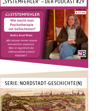
„SYSTEMFEHLER“ – DER PODCAST #29
SERIE: NORDSTADT-GESCHICHTE(N)