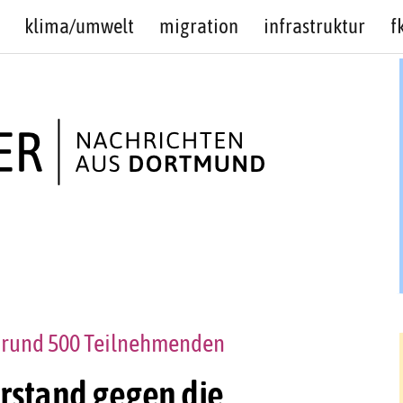
klima/umwelt
migration
infrastruktur
f
t rund 500 Teilnehmenden
erstand gegen die