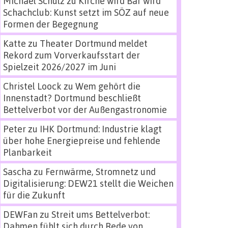
Michael Schulz
zu
Kirche wird Bar wird
Schachclub: Kunst setzt im SÖZ auf neue
Formen der Begegnung
Katte
zu
Theater Dortmund meldet
Rekord zum Vorverkaufsstart der
Spielzeit 2026/2027 im Juni
Christel Loock
zu
Wem gehört die
Innenstadt? Dortmund beschließt
Bettelverbot vor der Außengastronomie
Peter
zu
IHK Dortmund: Industrie klagt
über hohe Energiepreise und fehlende
Planbarkeit
Sascha
zu
Fernwärme, Stromnetz und
Digitalisierung: DEW21 stellt die Weichen
für die Zukunft
DEWFan
zu
Streit ums Bettelverbot:
Dahmen fühlt sich durch Rede von