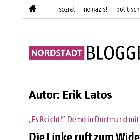
Skip
sozial
no nazis!
politisch
to
content
Autor:
Erik Latos
„Es Reicht!“-Demo in Dortmund mi
Die Linke ruft zum Wid