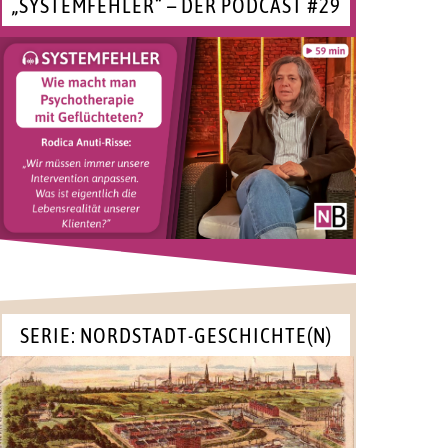
„SYSTEMFEHLER“ – DER PODCAST #29
SERIE: NORDSTADT-GESCHICHTE(N)