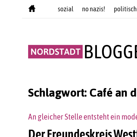
Skip
sozial
no nazis!
politisch
to
content
Schlagwort:
Café an 
An gleicher Stelle entsteht ein m
Der Freundeskreis West