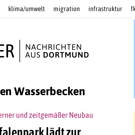
klima/umwelt
migration
infrastruktur
f
den Wasserbecken
oderner und zeitgemäßer Neubau
falenpark lädt zur