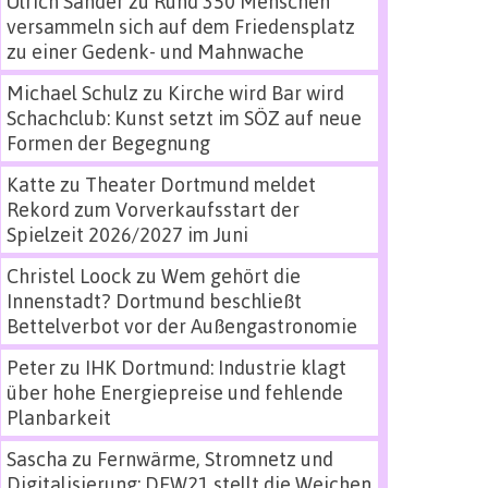
Ulrich Sander
zu
Rund 350 Menschen
versammeln sich auf dem Friedensplatz
zu einer Gedenk- und Mahnwache
Michael Schulz
zu
Kirche wird Bar wird
Schachclub: Kunst setzt im SÖZ auf neue
Formen der Begegnung
Katte
zu
Theater Dortmund meldet
Rekord zum Vorverkaufsstart der
Spielzeit 2026/2027 im Juni
Christel Loock
zu
Wem gehört die
Innenstadt? Dortmund beschließt
Bettelverbot vor der Außengastronomie
Peter
zu
IHK Dortmund: Industrie klagt
über hohe Energiepreise und fehlende
Planbarkeit
Sascha
zu
Fernwärme, Stromnetz und
Digitalisierung: DEW21 stellt die Weichen