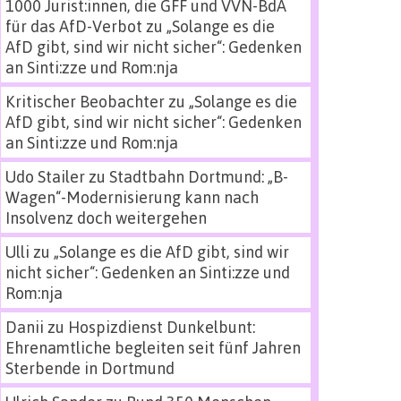
1000 Jurist:innen, die GFF und VVN-BdA
für das AfD-Verbot
zu
„Solange es die
AfD gibt, sind wir nicht sicher“: Gedenken
an Sinti:zze und Rom:nja
Kritischer Beobachter
zu
„Solange es die
AfD gibt, sind wir nicht sicher“: Gedenken
an Sinti:zze und Rom:nja
Udo Stailer
zu
Stadtbahn Dortmund: „B-
Wagen“-Modernisierung kann nach
Insolvenz doch weitergehen
Ulli
zu
„Solange es die AfD gibt, sind wir
nicht sicher“: Gedenken an Sinti:zze und
Rom:nja
Danii
zu
Hospizdienst Dunkelbunt:
Ehrenamtliche begleiten seit fünf Jahren
Sterbende in Dortmund