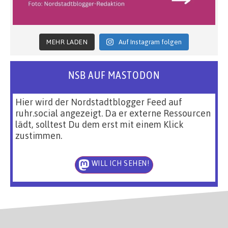
MEHR LADEN
Auf Instagram folgen
NSB AUF MASTODON
Hier wird der Nordstadtblogger Feed auf
ruhr.social angezeigt. Da er externe Ressourcen
lädt, solltest Du dem erst mit einem Klick
zustimmen.
WILL ICH SEHEN!