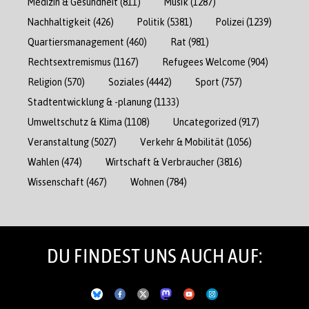
Medizin & Gesundheit
(811)
Musik
(1287)
Nachhaltigkeit
(426)
Politik
(5381)
Polizei
(1239)
Quartiersmanagement
(460)
Rat
(981)
Rechtsextremismus
(1167)
Refugees Welcome
(904)
Religion
(570)
Soziales
(4442)
Sport
(757)
Stadtentwicklung & -planung
(1133)
Umweltschutz & Klima
(1108)
Uncategorized
(917)
Veranstaltung
(5027)
Verkehr & Mobilität
(1056)
Wahlen
(474)
Wirtschaft & Verbraucher
(3816)
Wissenschaft
(467)
Wohnen
(784)
DU FINDEST UNS AUCH AUF: