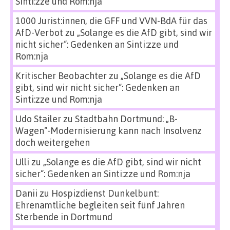
Sinti:zze und Rom:nja
1000 Jurist:innen, die GFF und VVN-BdA für das
AfD-Verbot
zu
„Solange es die AfD gibt, sind wir
nicht sicher“: Gedenken an Sinti:zze und
Rom:nja
Kritischer Beobachter
zu
„Solange es die AfD
gibt, sind wir nicht sicher“: Gedenken an
Sinti:zze und Rom:nja
Udo Stailer
zu
Stadtbahn Dortmund: „B-
Wagen“-Modernisierung kann nach Insolvenz
doch weitergehen
Ulli
zu
„Solange es die AfD gibt, sind wir nicht
sicher“: Gedenken an Sinti:zze und Rom:nja
Danii
zu
Hospizdienst Dunkelbunt:
Ehrenamtliche begleiten seit fünf Jahren
Sterbende in Dortmund