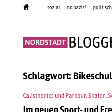
Skip
sozial
no nazis!
politisch
to
content
Schlagwort:
Bikeschul
Calisthenics und Parkour, Skaten,
Im neuen Sport- und Fr