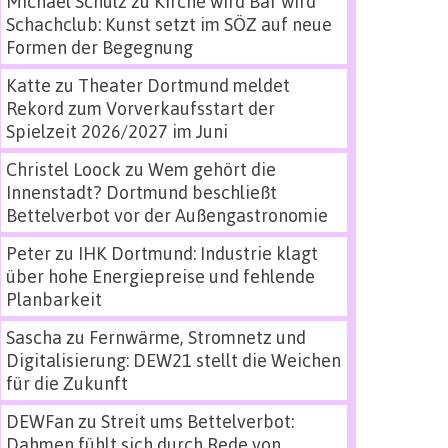
Michael Schulz
zu
Kirche wird Bar wird
Schachclub: Kunst setzt im SÖZ auf neue
Formen der Begegnung
Katte
zu
Theater Dortmund meldet
Rekord zum Vorverkaufsstart der
Spielzeit 2026/2027 im Juni
Christel Loock
zu
Wem gehört die
Innenstadt? Dortmund beschließt
Bettelverbot vor der Außengastronomie
Peter
zu
IHK Dortmund: Industrie klagt
über hohe Energiepreise und fehlende
Planbarkeit
Sascha
zu
Fernwärme, Stromnetz und
Digitalisierung: DEW21 stellt die Weichen
für die Zukunft
DEWFan
zu
Streit ums Bettelverbot:
Dahmen fühlt sich durch Rede von