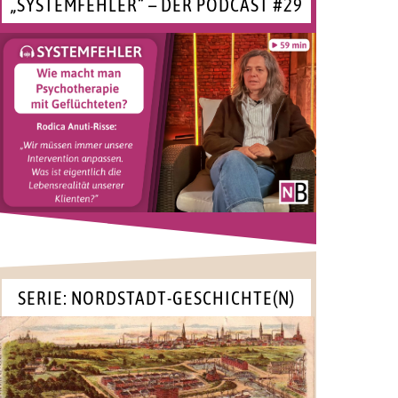
„SYSTEMFEHLER“ – DER PODCAST #29
SERIE: NORDSTADT-GESCHICHTE(N)