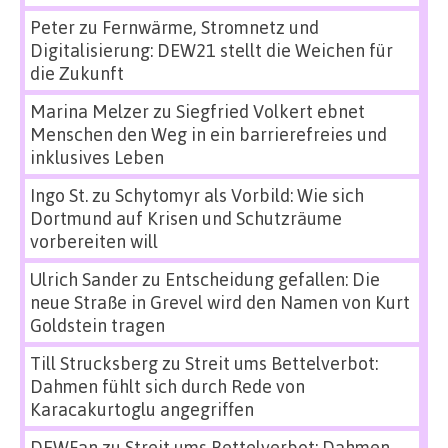
Peter
zu
Fernwärme, Stromnetz und
Digitalisierung: DEW21 stellt die Weichen für
die Zukunft
Marina Melzer
zu
Siegfried Volkert ebnet
Menschen den Weg in ein barrierefreies und
inklusives Leben
Ingo St.
zu
Schytomyr als Vorbild: Wie sich
Dortmund auf Krisen und Schutzräume
vorbereiten will
Ulrich Sander
zu
Entscheidung gefallen: Die
neue Straße in Grevel wird den Namen von Kurt
Goldstein tragen
Till Strucksberg
zu
Streit ums Bettelverbot:
Dahmen fühlt sich durch Rede von
Karacakurtoglu angegriffen
DEWFan
zu
Streit ums Bettelverbot: Dahmen