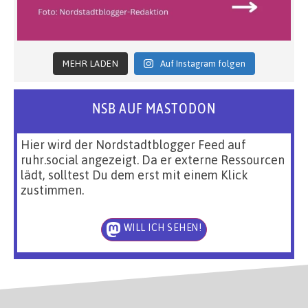
MEHR LADEN
Auf Instagram folgen
NSB AUF MASTODON
Hier wird der Nordstadtblogger Feed auf
ruhr.social angezeigt. Da er externe Ressourcen
lädt, solltest Du dem erst mit einem Klick
zustimmen.
WILL ICH SEHEN!