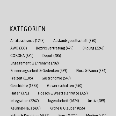
KATEGORIEN
Antifaschismus
(1248)
Auslandsgesellschaft
(390)
AWO
(333)
Bezirksvertretung
(479)
Bildung
(2243)
CORONA
(681)
Depot
(485)
Engagement & Ehrenamt
(782)
Erinnerungsarbeit & Gedenken
(589)
Flora & Fauna
(384)
Freizeit
(1105)
Gastronomie
(549)
Geschichte
(1375)
Gewerkschaften
(590)
Hafen
(371)
Hoesch & Westfalenhütte
(327)
Integration
(2267)
Jugendarbeit
(1674)
Justiz
(489)
Keuning-Haus
(489)
Kirche & Glauben
(856)
Kultur & Kreatives
(4352)
Kunst
(1701)
Medien
(471)