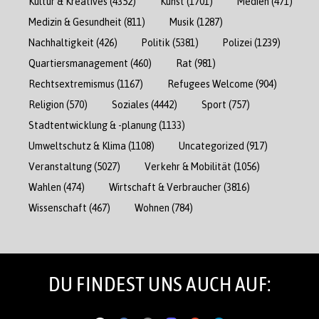
Kultur & Kreatives
(4352)
Kunst
(1701)
Medien
(471)
Medizin & Gesundheit
(811)
Musik
(1287)
Nachhaltigkeit
(426)
Politik
(5381)
Polizei
(1239)
Quartiersmanagement
(460)
Rat
(981)
Rechtsextremismus
(1167)
Refugees Welcome
(904)
Religion
(570)
Soziales
(4442)
Sport
(757)
Stadtentwicklung & -planung
(1133)
Umweltschutz & Klima
(1108)
Uncategorized
(917)
Veranstaltung
(5027)
Verkehr & Mobilität
(1056)
Wahlen
(474)
Wirtschaft & Verbraucher
(3816)
Wissenschaft
(467)
Wohnen
(784)
DU FINDEST UNS AUCH AUF: