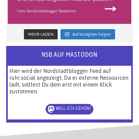
MEHR LADEN
Auf Instagram folgen
NSB AUF MASTODON
Hier wird der Nordstadtblogger Feed auf
ruhr.social angezeigt. Da er externe Ressourcen
lädt, solltest Du dem erst mit einem Klick
zustimmen.
WILL ICH SEHEN!