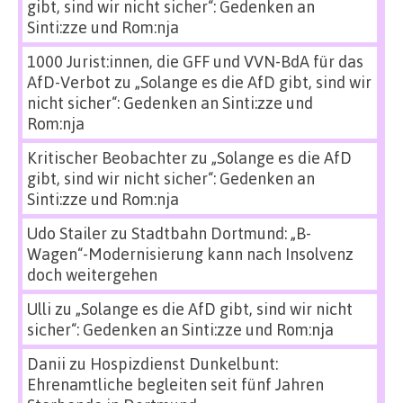
gibt, sind wir nicht sicher“: Gedenken an
Sinti:zze und Rom:nja
1000 Jurist:innen, die GFF und VVN-BdA für das
AfD-Verbot
zu
„Solange es die AfD gibt, sind wir
nicht sicher“: Gedenken an Sinti:zze und
Rom:nja
Kritischer Beobachter
zu
„Solange es die AfD
gibt, sind wir nicht sicher“: Gedenken an
Sinti:zze und Rom:nja
Udo Stailer
zu
Stadtbahn Dortmund: „B-
Wagen“-Modernisierung kann nach Insolvenz
doch weitergehen
Ulli
zu
„Solange es die AfD gibt, sind wir nicht
sicher“: Gedenken an Sinti:zze und Rom:nja
Danii
zu
Hospizdienst Dunkelbunt:
Ehrenamtliche begleiten seit fünf Jahren