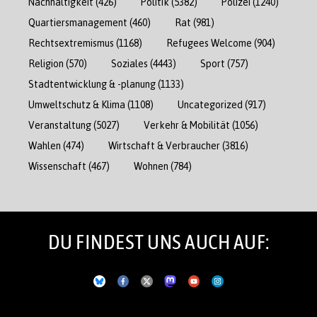
Nachhaltigkeit
(426)
Politik
(5382)
Polizei
(1240)
Quartiersmanagement
(460)
Rat
(981)
Rechtsextremismus
(1168)
Refugees Welcome
(904)
Religion
(570)
Soziales
(4443)
Sport
(757)
Stadtentwicklung & -planung
(1133)
Umweltschutz & Klima
(1108)
Uncategorized
(917)
Veranstaltung
(5027)
Verkehr & Mobilität
(1056)
Wahlen
(474)
Wirtschaft & Verbraucher
(3816)
Wissenschaft
(467)
Wohnen
(784)
DU FINDEST UNS AUCH AUF: