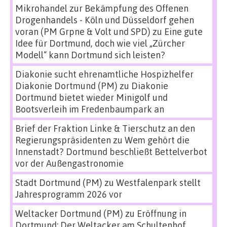
Mikrohandel zur Bekämpfung des Offenen
Drogenhandels - Köln und Düsseldorf gehen
voran (PM Grpne & Volt und SPD)
zu
Eine gute
Idee für Dortmund, doch wie viel „Zürcher
Modell“ kann Dortmund sich leisten?
Diakonie sucht ehrenamtliche Hospizhelfer
Diakonie Dortmund (PM)
zu
Diakonie
Dortmund bietet wieder Minigolf und
Bootsverleih im Fredenbaumpark an
Brief der Fraktion Linke & Tierschutz an den
Regierungspräsidenten
zu
Wem gehört die
Innenstadt? Dortmund beschließt Bettelverbot
vor der Außengastronomie
Stadt Dortmund (PM)
zu
Westfalenpark stellt
Jahresprogramm 2026 vor
Weltacker Dortmund (PM)
zu
Eröffnung in
Dortmund: Der Weltacker am Schultenhof