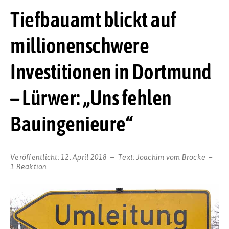
Tiefbauamt blickt auf
millionenschwere
Investitionen in Dortmund
– Lürwer: „Uns fehlen
Bauingenieure“
Veröffentlicht:
12. April 2018
Text:
Joachim vom Brocke
1 Reaktion