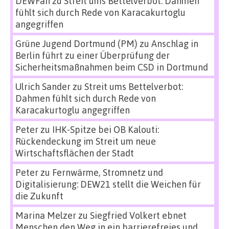
DEWFan
zu
Streit ums Bettelverbot: Dahmen
fühlt sich durch Rede von Karacakurtoglu
angegriffen
Grüne Jugend Dortmund (PM)
zu
Anschlag in
Berlin führt zu einer Überprüfung der
Sicherheitsmaßnahmen beim CSD in Dortmund
Ulrich Sander
zu
Streit ums Bettelverbot:
Dahmen fühlt sich durch Rede von
Karacakurtoglu angegriffen
Peter
zu
IHK-Spitze bei OB Kalouti:
Rückendeckung im Streit um neue
Wirtschaftsflächen der Stadt
Peter
zu
Fernwärme, Stromnetz und
Digitalisierung: DEW21 stellt die Weichen für
die Zukunft
Marina Melzer
zu
Siegfried Volkert ebnet
Menschen den Weg in ein barrierefreies und