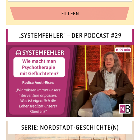
„SYSTEMFEHLER“ – DER PODCAST #29
SERIE: NORDSTADT-GESCHICHTE(N)