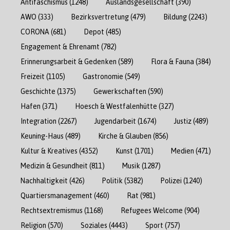
Antifaschismus
(1248)
Auslandsgesellschaft
(390)
AWO
(333)
Bezirksvertretung
(479)
Bildung
(2243)
CORONA
(681)
Depot
(485)
Engagement & Ehrenamt
(782)
Erinnerungsarbeit & Gedenken
(589)
Flora & Fauna
(384)
Freizeit
(1105)
Gastronomie
(549)
Geschichte
(1375)
Gewerkschaften
(590)
Hafen
(371)
Hoesch & Westfalenhütte
(327)
Integration
(2267)
Jugendarbeit
(1674)
Justiz
(489)
Keuning-Haus
(489)
Kirche & Glauben
(856)
Kultur & Kreatives
(4352)
Kunst
(1701)
Medien
(471)
Medizin & Gesundheit
(811)
Musik
(1287)
Nachhaltigkeit
(426)
Politik
(5382)
Polizei
(1240)
Quartiersmanagement
(460)
Rat
(981)
Rechtsextremismus
(1168)
Refugees Welcome
(904)
Religion
(570)
Soziales
(4443)
Sport
(757)