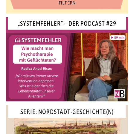
„SYSTEMFEHLER“ – DER PODCAST #29
SERIE: NORDSTADT-GESCHICHTE(N)