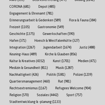
CORONA
(681)
Depot
(485)
Engagement & Ehrenamt
(781)
Erinnerungsarbeit & Gedenken
(589)
Flora & Fauna
(384)
Freizeit
(1105)
Gastronomie
(549)
Geschichte
(1375)
Gewerkschaften
(590)
Hafen
(371)
Hoesch & Westfalenhütte
(327)
Integration
(2267)
Jugendarbeit
(1674)
Justiz
(488)
Keuning-Haus
(489)
Kirche & Glauben
(856)
Kultur & Kreatives
(4352)
Kunst
(1701)
Medien
(471)
Medizin & Gesundheit
(811)
Musik
(1287)
Nachhaltigkeit
(426)
Politik
(5381)
Polizei
(1239)
Quartiersmanagement
(460)
Rat
(981)
Rechtsextremismus
(1167)
Refugees Welcome
(904)
Religion
(570)
Soziales
(4442)
Sport
(757)
Stadtentwicklung & -planung
(1133)