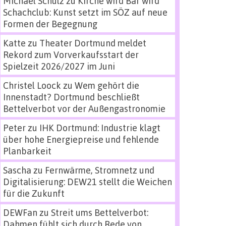
Michael Schulz
zu
Kirche wird Bar wird
Schachclub: Kunst setzt im SÖZ auf neue
Formen der Begegnung
Katte
zu
Theater Dortmund meldet
Rekord zum Vorverkaufsstart der
Spielzeit 2026/2027 im Juni
Christel Loock
zu
Wem gehört die
Innenstadt? Dortmund beschließt
Bettelverbot vor der Außengastronomie
Peter
zu
IHK Dortmund: Industrie klagt
über hohe Energiepreise und fehlende
Planbarkeit
Sascha
zu
Fernwärme, Stromnetz und
Digitalisierung: DEW21 stellt die Weichen
für die Zukunft
DEWFan
zu
Streit ums Bettelverbot:
Dahmen fühlt sich durch Rede von