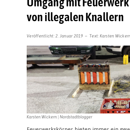
Umgang mit Feuerwerk 
von illegalen Knallern
Veröffentlicht:
2. Januar 2019
Text:
Karsten Wicker
Karsten Wickern | Nordstadtblogger
Feuerwerkskörper bieten immer ein gewi