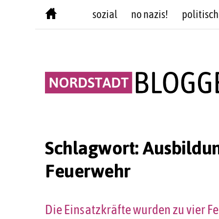
Skip
sozial
no nazis!
politisch
to
content
Schlagwort:
Ausbildu
Feuerwehr
Die Einsatzkräfte wurden zu vier 