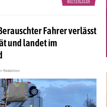
WEITERLESEN
Berauschter Fahrer verlässt
ät und landet im
d
er-Redaktion