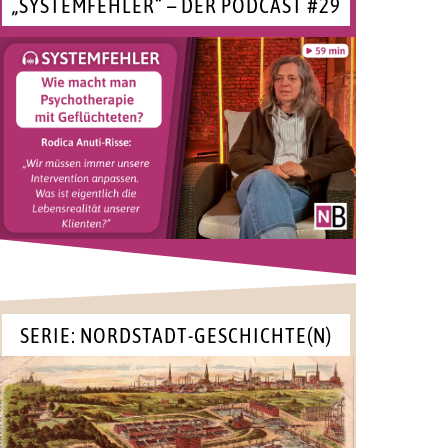
„SYSTEMFEHLER“ – DER PODCAST #29
SERIE: NORDSTADT-GESCHICHTE(N)