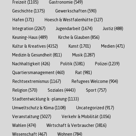
Freizeit
(1105)
Gastronomie
(549)
Geschichte
(1375)
Gewerkschaften
(590)
Hafen
(371)
Hoesch & Westfalenhütte
(327)
Integration
(2267)
Jugendarbeit
(1674)
Justiz
(488)
Keuning-Haus
(489)
Kirche & Glauben
(856)
Kultur & Kreatives
(4352)
Kunst
(1701)
Medien
(471)
Medizin & Gesundheit
(811)
Musik
(1287)
Nachhaltigkeit
(426)
Politik
(5381)
Polizei
(1239)
Quartiersmanagement
(460)
Rat
(981)
Rechtsextremismus
(1167)
Refugees Welcome
(904)
Religion
(570)
Soziales
(4443)
Sport
(757)
Stadtentwicklung & -planung
(1133)
Umweltschutz & Klima
(1108)
Uncategorized
(917)
Veranstaltung
(5027)
Verkehr & Mobilität
(1056)
Wahlen
(474)
Wirtschaft & Verbraucher
(3816)
Wissenschaft
(467)
Wohnen
(784)