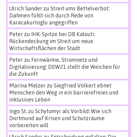
Ulrich Sander
zu
Streit ums Bettelverbot:
Dahmen fühlt sich durch Rede von
Karacakurtoglu angegriffen
Peter
zu
IHK-Spitze bei OB Kalouti:
Rückendeckung im Streit um neue
Wirtschaftsflächen der Stadt
Peter
zu
Fernwärme, Stromnetz und
Digitalisierung: DEW21 stellt die Weichen für
die Zukunft
Marina Melzer
zu
Siegfried Volkert ebnet
Menschen den Weg in ein barrierefreies und
inklusives Leben
Ingo St.
zu
Schytomyr als Vorbild: Wie sich
Dortmund auf Krisen und Schutzräume
vorbereiten will
Ulrich Sander
zu
Entscheidung gefallen: Die