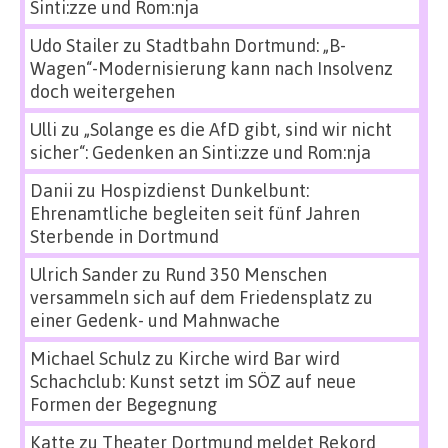
Sinti:zze und Rom:nja
Udo Stailer
zu
Stadtbahn Dortmund: „B-
Wagen“-Modernisierung kann nach Insolvenz
doch weitergehen
Ulli
zu
„Solange es die AfD gibt, sind wir nicht
sicher“: Gedenken an Sinti:zze und Rom:nja
Danii
zu
Hospizdienst Dunkelbunt:
Ehrenamtliche begleiten seit fünf Jahren
Sterbende in Dortmund
Ulrich Sander
zu
Rund 350 Menschen
versammeln sich auf dem Friedensplatz zu
einer Gedenk- und Mahnwache
Michael Schulz
zu
Kirche wird Bar wird
Schachclub: Kunst setzt im SÖZ auf neue
Formen der Begegnung
Katte
zu
Theater Dortmund meldet Rekord