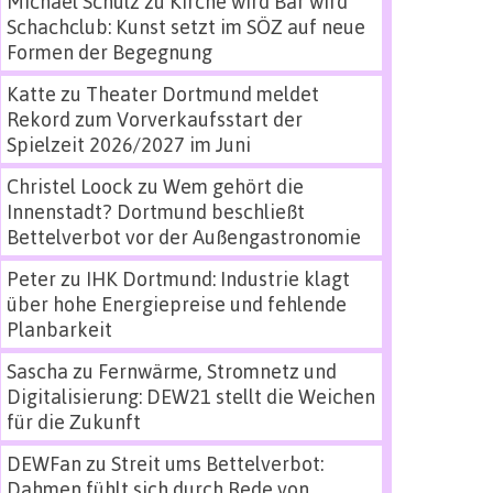
Michael Schulz
zu
Kirche wird Bar wird
Schachclub: Kunst setzt im SÖZ auf neue
Formen der Begegnung
Katte
zu
Theater Dortmund meldet
Rekord zum Vorverkaufsstart der
Spielzeit 2026/2027 im Juni
Christel Loock
zu
Wem gehört die
Innenstadt? Dortmund beschließt
Bettelverbot vor der Außengastronomie
Peter
zu
IHK Dortmund: Industrie klagt
über hohe Energiepreise und fehlende
Planbarkeit
Sascha
zu
Fernwärme, Stromnetz und
Digitalisierung: DEW21 stellt die Weichen
für die Zukunft
DEWFan
zu
Streit ums Bettelverbot:
Dahmen fühlt sich durch Rede von