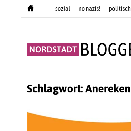
Skip
sozial
no nazis!
politisch
to
content
Schlagwort:
Anereken