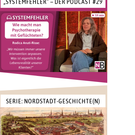
„SYSTEMFEHLER“ – DER PODCAST #29
SERIE: NORDSTADT-GESCHICHTE(N)