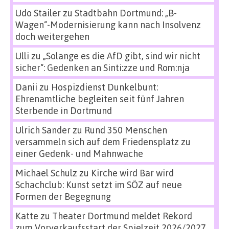
Udo Stailer
zu
Stadtbahn Dortmund: „B-
Wagen“-Modernisierung kann nach Insolvenz
doch weitergehen
Ulli
zu
„Solange es die AfD gibt, sind wir nicht
sicher“: Gedenken an Sinti:zze und Rom:nja
Danii
zu
Hospizdienst Dunkelbunt:
Ehrenamtliche begleiten seit fünf Jahren
Sterbende in Dortmund
Ulrich Sander
zu
Rund 350 Menschen
versammeln sich auf dem Friedensplatz zu
einer Gedenk- und Mahnwache
Michael Schulz
zu
Kirche wird Bar wird
Schachclub: Kunst setzt im SÖZ auf neue
Formen der Begegnung
Katte
zu
Theater Dortmund meldet Rekord
zum Vorverkaufsstart der Spielzeit 2026/2027