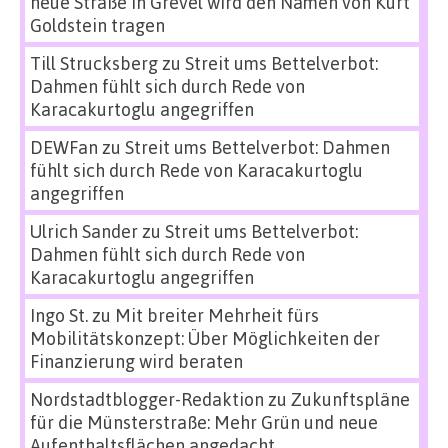
neue Straße in Grevel wird den Namen von Kurt
Goldstein tragen
Till Strucksberg
zu
Streit ums Bettelverbot:
Dahmen fühlt sich durch Rede von
Karacakurtoglu angegriffen
DEWFan
zu
Streit ums Bettelverbot: Dahmen
fühlt sich durch Rede von Karacakurtoglu
angegriffen
Ulrich Sander
zu
Streit ums Bettelverbot:
Dahmen fühlt sich durch Rede von
Karacakurtoglu angegriffen
Ingo St.
zu
Mit breiter Mehrheit fürs
Mobilitätskonzept: Über Möglichkeiten der
Finanzierung wird beraten
Nordstadtblogger-Redaktion
zu
Zukunftspläne
für die Münsterstraße: Mehr Grün und neue
Aufenthaltsflächen angedacht