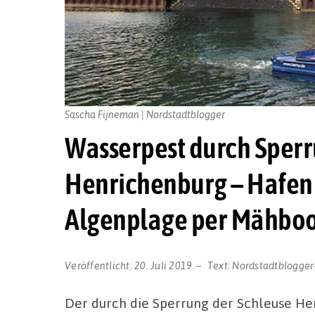
Sascha Fijneman | Nordstadtblogger
Wasserpest durch Sperr
Henrichenburg – Hafe
Algenplage per Mähboo
Veröffentlicht:
20. Juli 2019
Text:
Nordstadtblogger
Der durch die Sperrung der Schleuse H