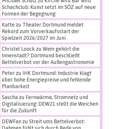
Michael Schulz
zu
Kirche wird Bar wird
Schachclub: Kunst setzt im SÖZ auf neue
Formen der Begegnung
Katte
zu
Theater Dortmund meldet
Rekord zum Vorverkaufsstart der
Spielzeit 2026/2027 im Juni
Christel Loock
zu
Wem gehört die
Innenstadt? Dortmund beschließt
Bettelverbot vor der Außengastronomie
Peter
zu
IHK Dortmund: Industrie klagt
über hohe Energiepreise und fehlende
Planbarkeit
Sascha
zu
Fernwärme, Stromnetz und
Digitalisierung: DEW21 stellt die Weichen
für die Zukunft
DEWFan
zu
Streit ums Bettelverbot:
Dahmen fühlt sich durch Rede von