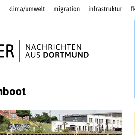
klima/umwelt
migration
infrastruktur
f
hboot