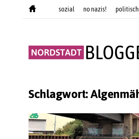
Skip
sozial
no nazis!
politisch
to
content
Schlagwort:
Algenmä