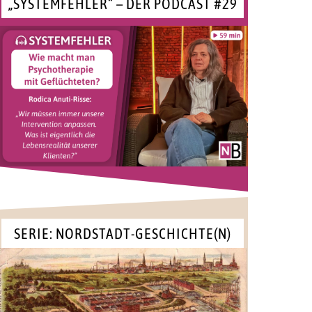
„SYSTEMFEHLER“ – DER PODCAST #29
SERIE: NORDSTADT-GESCHICHTE(N)