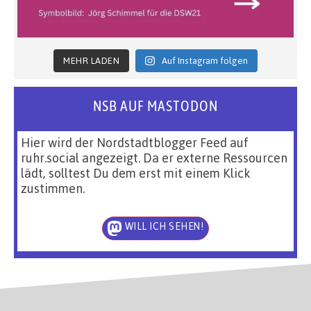
MEHR LADEN
Auf Instagram folgen
NSB AUF MASTODON
Hier wird der Nordstadtblogger Feed auf
ruhr.social angezeigt. Da er externe Ressourcen
lädt, solltest Du dem erst mit einem Klick
zustimmen.
WILL ICH SEHEN!