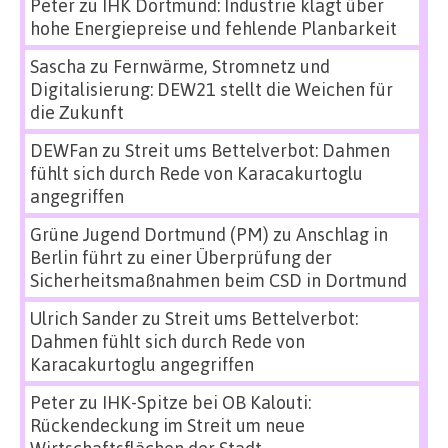
Peter
zu
IHK Dortmund: Industrie klagt über
hohe Energiepreise und fehlende Planbarkeit
Sascha
zu
Fernwärme, Stromnetz und
Digitalisierung: DEW21 stellt die Weichen für
die Zukunft
DEWFan
zu
Streit ums Bettelverbot: Dahmen
fühlt sich durch Rede von Karacakurtoglu
angegriffen
Grüne Jugend Dortmund (PM)
zu
Anschlag in
Berlin führt zu einer Überprüfung der
Sicherheitsmaßnahmen beim CSD in Dortmund
Ulrich Sander
zu
Streit ums Bettelverbot:
Dahmen fühlt sich durch Rede von
Karacakurtoglu angegriffen
Peter
zu
IHK-Spitze bei OB Kalouti:
Rückendeckung im Streit um neue