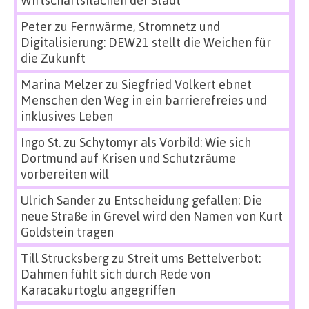
Wirtschaftsflächen der Stadt
Peter
zu
Fernwärme, Stromnetz und
Digitalisierung: DEW21 stellt die Weichen für
die Zukunft
Marina Melzer
zu
Siegfried Volkert ebnet
Menschen den Weg in ein barrierefreies und
inklusives Leben
Ingo St.
zu
Schytomyr als Vorbild: Wie sich
Dortmund auf Krisen und Schutzräume
vorbereiten will
Ulrich Sander
zu
Entscheidung gefallen: Die
neue Straße in Grevel wird den Namen von Kurt
Goldstein tragen
Till Strucksberg
zu
Streit ums Bettelverbot:
Dahmen fühlt sich durch Rede von
Karacakurtoglu angegriffen