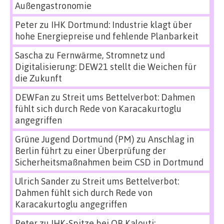
Außengastronomie
Peter
zu
IHK Dortmund: Industrie klagt über
hohe Energiepreise und fehlende Planbarkeit
Sascha
zu
Fernwärme, Stromnetz und
Digitalisierung: DEW21 stellt die Weichen für
die Zukunft
DEWFan
zu
Streit ums Bettelverbot: Dahmen
fühlt sich durch Rede von Karacakurtoglu
angegriffen
Grüne Jugend Dortmund (PM)
zu
Anschlag in
Berlin führt zu einer Überprüfung der
Sicherheitsmaßnahmen beim CSD in Dortmund
Ulrich Sander
zu
Streit ums Bettelverbot:
Dahmen fühlt sich durch Rede von
Karacakurtoglu angegriffen
Peter
zu
IHK-Spitze bei OB Kalouti: