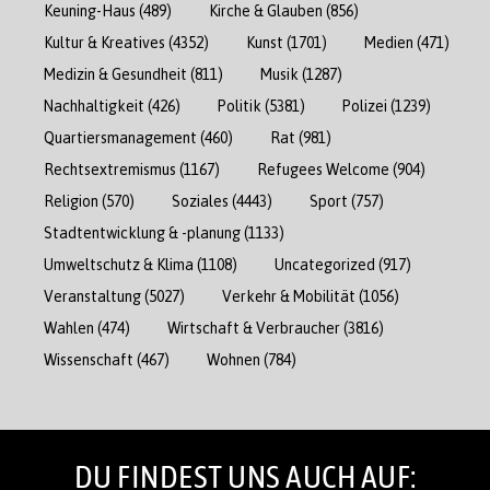
Keuning-Haus
(489)
Kirche & Glauben
(856)
Kultur & Kreatives
(4352)
Kunst
(1701)
Medien
(471)
Medizin & Gesundheit
(811)
Musik
(1287)
Nachhaltigkeit
(426)
Politik
(5381)
Polizei
(1239)
Quartiersmanagement
(460)
Rat
(981)
Rechtsextremismus
(1167)
Refugees Welcome
(904)
Religion
(570)
Soziales
(4443)
Sport
(757)
Stadtentwicklung & -planung
(1133)
Umweltschutz & Klima
(1108)
Uncategorized
(917)
Veranstaltung
(5027)
Verkehr & Mobilität
(1056)
Wahlen
(474)
Wirtschaft & Verbraucher
(3816)
Wissenschaft
(467)
Wohnen
(784)
DU FINDEST UNS AUCH AUF: