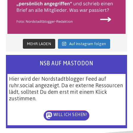
MEHR LADEN
Auf Instagram folgen
NSB AUF MASTODON
Hier wird der Nordstadtblogger Feed auf
ruhr.social angezeigt. Da er externe Ressourcen
lädt, solltest Du dem erst mit einem Klick
zustimmen.
WILL ICH SEHEN!