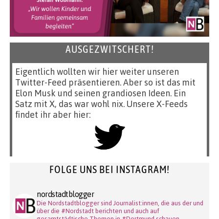
AUSGEZWITSCHERT!
Eigentlich wollten wir hier weiter unseren
Twitter-Feed präsentieren. Aber so ist das mit
Elon Musk und seinen grandiosen Ideen. Ein
Satz mit X, das war wohl nix. Unsere X-Feeds
findet ihr aber hier:
FOLGE UNS BEI INSTAGRAM!
nordstadtblogger
Die Nordstadtblogger sind Journalist:innen, die aus der und
über die #Nordstadt berichten und auch auf
gesamtstädtische Themen in #Dortmund schauen