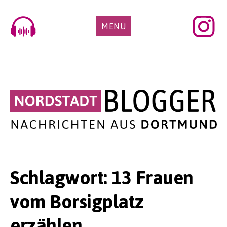
Skip
to
MENÜ
content
Schlagwort:
13 Frauen
vom Borsigplatz
erzählen