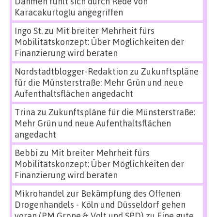
Dahmen fühlt sich durch Rede von
Karacakurtoglu angegriffen
Ingo St.
zu
Mit breiter Mehrheit fürs
Mobilitätskonzept: Über Möglichkeiten der
Finanzierung wird beraten
Nordstadtblogger-Redaktion
zu
Zukunftspläne
für die Münsterstraße: Mehr Grün und neue
Aufenthaltsflächen angedacht
Trina
zu
Zukunftspläne für die Münsterstraße:
Mehr Grün und neue Aufenthaltsflächen
angedacht
Bebbi
zu
Mit breiter Mehrheit fürs
Mobilitätskonzept: Über Möglichkeiten der
Finanzierung wird beraten
Mikrohandel zur Bekämpfung des Offenen
Drogenhandels - Köln und Düsseldorf gehen
voran (PM Grpne & Volt und SPD)
zu
Eine gute