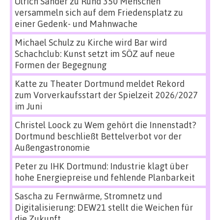
Ulrich Sander
zu
Rund 350 Menschen
versammeln sich auf dem Friedensplatz zu
einer Gedenk- und Mahnwache
Michael Schulz
zu
Kirche wird Bar wird
Schachclub: Kunst setzt im SÖZ auf neue
Formen der Begegnung
Katte
zu
Theater Dortmund meldet Rekord
zum Vorverkaufsstart der Spielzeit 2026/2027
im Juni
Christel Loock
zu
Wem gehört die Innenstadt?
Dortmund beschließt Bettelverbot vor der
Außengastronomie
Peter
zu
IHK Dortmund: Industrie klagt über
hohe Energiepreise und fehlende Planbarkeit
Sascha
zu
Fernwärme, Stromnetz und
Digitalisierung: DEW21 stellt die Weichen für
die Zukunft