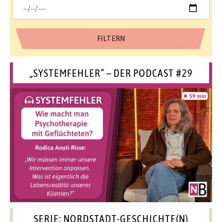
„SYSTEMFEHLER“ – DER PODCAST #29
SERIE: NORDSTADT-GESCHICHTE(N)