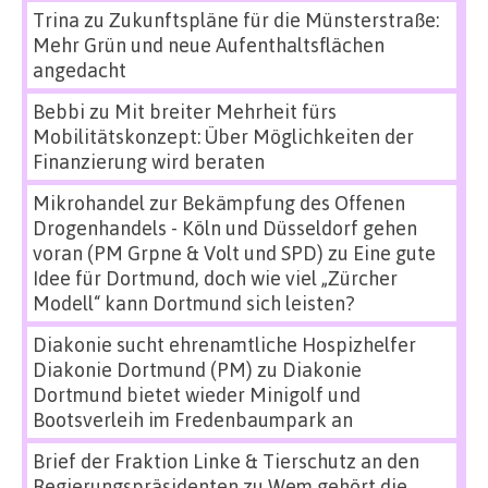
Trina
zu
Zukunftspläne für die Münsterstraße:
Mehr Grün und neue Aufenthaltsflächen
angedacht
Bebbi
zu
Mit breiter Mehrheit fürs
Mobilitätskonzept: Über Möglichkeiten der
Finanzierung wird beraten
Mikrohandel zur Bekämpfung des Offenen
Drogenhandels - Köln und Düsseldorf gehen
voran (PM Grpne & Volt und SPD)
zu
Eine gute
Idee für Dortmund, doch wie viel „Zürcher
Modell“ kann Dortmund sich leisten?
Diakonie sucht ehrenamtliche Hospizhelfer
Diakonie Dortmund (PM)
zu
Diakonie
Dortmund bietet wieder Minigolf und
Bootsverleih im Fredenbaumpark an
Brief der Fraktion Linke & Tierschutz an den
Regierungspräsidenten
zu
Wem gehört die