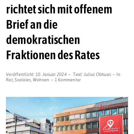
richtet sich mit offenem
Brief an die
demokratischen
Fraktionen des Rates
Veröffentlicht:
10. Januar 2024
Text:
Julius Obhues
In
zu
Rat
,
Soziales
,
Wohnen
1 Kommentar
„Schlafen
statt
Strafen“
richtet
sich
mit
offenem
Brief
an
die