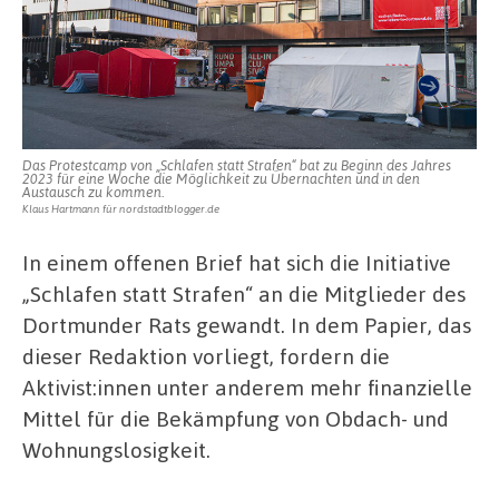
demokratischen
Fraktionen
des
Rates
Das Protestcamp von „Schlafen statt Strafen“ bat zu Beginn des Jahres
2023 für eine Woche die Möglichkeit zu Übernachten und in den
Austausch zu kommen.
Klaus Hartmann für nordstadtblogger.de
In einem offenen Brief hat sich die Initiative
„Schlafen statt Strafen“ an die Mitglieder des
Dortmunder Rats gewandt. In dem Papier, das
dieser Redaktion vorliegt, fordern die
Aktivist:innen unter anderem mehr finanzielle
Mittel für die Bekämpfung von Obdach- und
Wohnungslosigkeit.