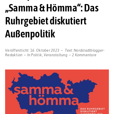
„Samma & Hömma“: Das
Ruhrgebiet diskutiert
Außenpolitik
Veröffentlicht:
16. Oktober 2023
Text:
Nordstadtblogger-
zu
Redaktion
In
Politik
,
Veranstaltung
2 Kommentare
Neue
politische
Reihe
„Samma
&
Hömma“:
Das
Ruhrgebie
diskutiert
Außenpoli