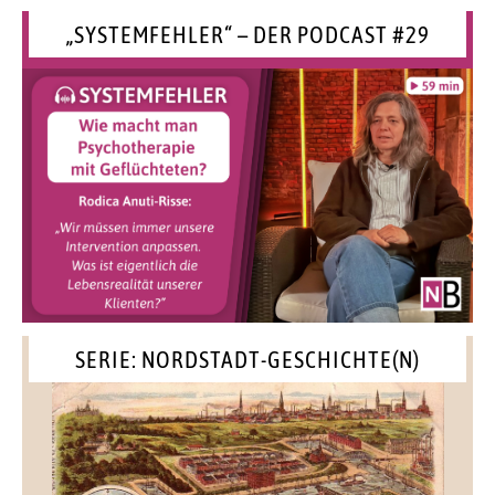
„SYSTEMFEHLER“ – DER PODCAST #29
SERIE: NORDSTADT-GESCHICHTE(N)