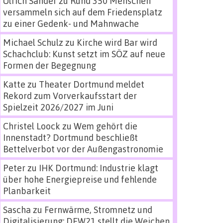
Ulrich Sander
zu
Rund 350 Menschen
versammeln sich auf dem Friedensplatz
zu einer Gedenk- und Mahnwache
Michael Schulz
zu
Kirche wird Bar wird
Schachclub: Kunst setzt im SÖZ auf neue
Formen der Begegnung
Katte
zu
Theater Dortmund meldet
Rekord zum Vorverkaufsstart der
Spielzeit 2026/2027 im Juni
Christel Loock
zu
Wem gehört die
Innenstadt? Dortmund beschließt
Bettelverbot vor der Außengastronomie
Peter
zu
IHK Dortmund: Industrie klagt
über hohe Energiepreise und fehlende
Planbarkeit
Sascha
zu
Fernwärme, Stromnetz und
Digitalisierung: DEW21 stellt die Weichen