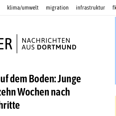
klima/umwelt
migration
infrastruktur
f
 auf dem Boden: Junge
zehn Wochen nach
hritte