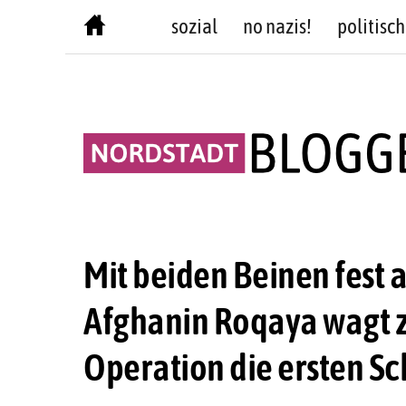
Skip
sozial
no nazis!
politisch
to
content
Mit beiden Beinen fest
Afghanin Roqaya wagt 
Operation die ersten Sc