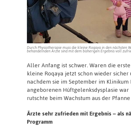
Durch Physiotherapie muss die kleine Roqaya in den nächsten 
behandelnden Ärzte sind mit dem bisherigen Ergebnis voll zufri
Aller Anfang ist schwer. Waren die erste
kleine Roqaya jetzt schon wieder sicher
nachdem sie im September im Klinikum 
angeborenen Hüftgelenksdysplasie war i
rutschte beim Wachstum aus der Pfanne 
Ärzte sehr zufrieden mit Ergebnis – als 
Programm