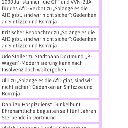
1000 Jurist:innen, die GFF und VVN-BdA
für das AfD-Verbot
zu
„Solange es die
AfD gibt, sind wir nicht sicher“: Gedenken
an Sinti:zze und Rom:nja
Kritischer Beobachter
zu
„Solange es die
AfD gibt, sind wir nicht sicher“: Gedenken
an Sinti:zze und Rom:nja
Udo Stailer
zu
Stadtbahn Dortmund: „B-
Wagen“-Modernisierung kann nach
Insolvenz doch weitergehen
Ulli
zu
„Solange es die AfD gibt, sind wir
nicht sicher“: Gedenken an Sinti:zze und
Rom:nja
Danii
zu
Hospizdienst Dunkelbunt:
Ehrenamtliche begleiten seit fünf Jahren
Sterbende in Dortmund