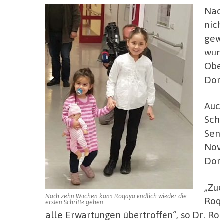
Nac
nic
gew
wur
Obe
Dor
Auc
Sch
Sen
Nov
Dor
„Zu
Nach zehn Wochen kann Roqaya endlich wieder die
Roq
ersten Schritte gehen.
alle Erwartungen übertroffen“, so Dr. Ros