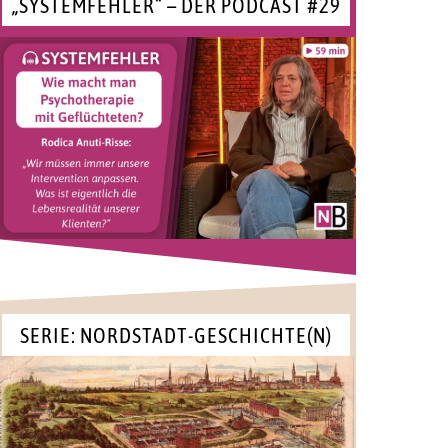
„SYSTEMFEHLER“ – DER PODCAST #29
SERIE: NORDSTADT-GESCHICHTE(N)