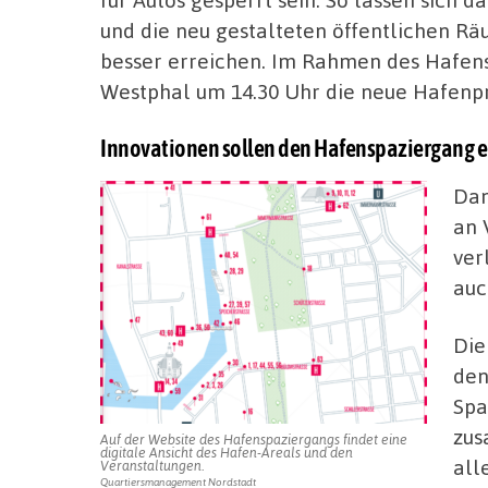
und die neu gestalteten öffentlichen R
besser erreichen. Im Rahmen des Hafen
Westphal um 14.30 Uhr die neue Hafenp
Innovationen sollen den Hafenspaziergang e
Dam
an 
ver
auc
Die
den
Spa
zus
Auf der Website des Hafenspaziergangs findet eine
digitale Ansicht des Hafen-Areals und den
all
Veranstaltungen.
Quartiersmanagement Nordstadt