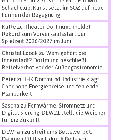
Michael Schulz
zu
Kirche wird Bar wird
Schachclub: Kunst setzt im SÖZ auf neue
Formen der Begegnung
Katte
zu
Theater Dortmund meldet
Rekord zum Vorverkaufsstart der
Spielzeit 2026/2027 im Juni
Christel Loock
zu
Wem gehört die
Innenstadt? Dortmund beschließt
Bettelverbot vor der Außengastronomie
Peter
zu
IHK Dortmund: Industrie klagt
über hohe Energiepreise und fehlende
Planbarkeit
Sascha
zu
Fernwärme, Stromnetz und
Digitalisierung: DEW21 stellt die Weichen
für die Zukunft
DEWFan
zu
Streit ums Bettelverbot:
Dahmen fühlt sich durch Rede von