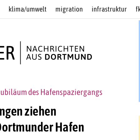
klima/umwelt
migration
infrastruktur
f
Jubiläum des Hafenspaziergangs
ungen ziehen
 Dortmunder Hafen