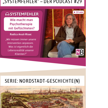
„SYSTEMFEHLER“ – DER PODCAST #29
SERIE: NORDSTADT-GESCHICHTE(N)