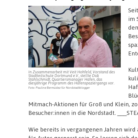
Sei
im 
dem
Bes
spa
Ent
Kul
In Zusammenarbeit mit Veit Hohfeld, Vorstand des
Stadtteilschule Dortmund e.V., stellte Didi
kul
Stahlschmidt, Quartiersmanager Hafen, das
diesjährige Programm des Hafenspaziergangs vor.
Haf
Foto: Pauline Bermúdez für Nordstadtblogger
Blü
Mitmach-Aktionen für Groß und Klein, zo
Besucher:innen in die Nordstadt. ___
Wie bereits in vergangenen Jahren wird 
für Autos gesperrt sein. So lassen sich 