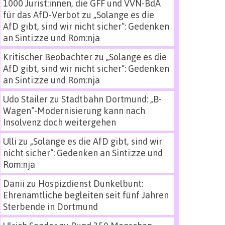
1000 Jurist:innen, die GFF und VVN-BdA
für das AfD-Verbot
zu
„Solange es die
AfD gibt, sind wir nicht sicher“: Gedenken
an Sinti:zze und Rom:nja
Kritischer Beobachter
zu
„Solange es die
AfD gibt, sind wir nicht sicher“: Gedenken
an Sinti:zze und Rom:nja
Udo Stailer
zu
Stadtbahn Dortmund: „B-
Wagen“-Modernisierung kann nach
Insolvenz doch weitergehen
Ulli
zu
„Solange es die AfD gibt, sind wir
nicht sicher“: Gedenken an Sinti:zze und
Rom:nja
Danii
zu
Hospizdienst Dunkelbunt:
Ehrenamtliche begleiten seit fünf Jahren
Sterbende in Dortmund