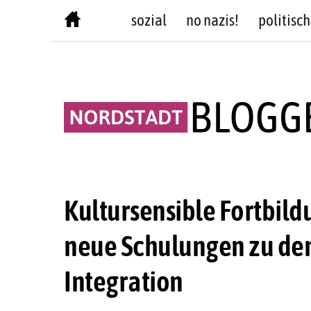
Skip
sozial
no nazis!
politisch
to
content
Kultursensible Fortbildu
neue Schulungen zu de
Integration