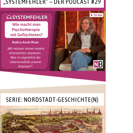
„SYSTEMFEHLER“ – DER PODCAST #29
SERIE: NORDSTADT-GESCHICHTE(N)