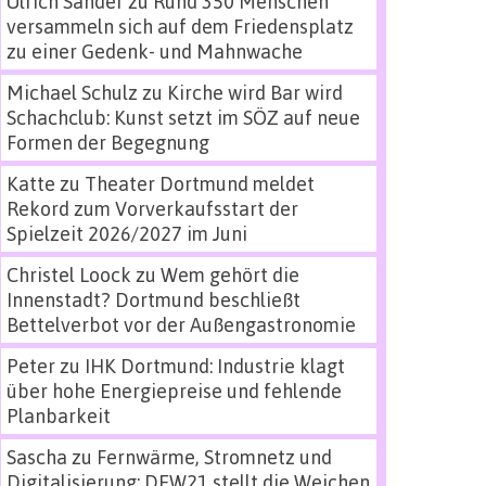
Ulrich Sander
zu
Rund 350 Menschen
versammeln sich auf dem Friedensplatz
zu einer Gedenk- und Mahnwache
Michael Schulz
zu
Kirche wird Bar wird
Schachclub: Kunst setzt im SÖZ auf neue
Formen der Begegnung
Katte
zu
Theater Dortmund meldet
Rekord zum Vorverkaufsstart der
Spielzeit 2026/2027 im Juni
Christel Loock
zu
Wem gehört die
Innenstadt? Dortmund beschließt
Bettelverbot vor der Außengastronomie
Peter
zu
IHK Dortmund: Industrie klagt
über hohe Energiepreise und fehlende
Planbarkeit
Sascha
zu
Fernwärme, Stromnetz und
Digitalisierung: DEW21 stellt die Weichen