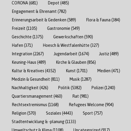
CORONA
(681)
Depot
(485)
Engagement & Ehrenamt
(782)
Erinnerungsarbeit & Gedenken
(589)
Flora & Fauna
(384)
Freizeit
(1105)
Gastronomie
(549)
Geschichte
(1375)
Gewerkschaften
(590)
Hafen
(371)
Hoesch & Westfalenhütte
(327)
Integration
(2267)
Jugendarbeit
(1674)
Justiz
(489)
Keuning-Haus
(489)
Kirche & Glauben
(856)
Kultur & Kreatives
(4352)
Kunst
(1701)
Medien
(471)
Medizin & Gesundheit
(811)
Musik
(1287)
Nachhaltigkeit
(426)
Politik
(5382)
Polizei
(1240)
Quartiersmanagement
(460)
Rat
(981)
Rechtsextremismus
(1168)
Refugees Welcome
(904)
Religion
(570)
Soziales
(4443)
Sport
(757)
Stadtentwicklung & -planung
(1133)
Umweltschutz & Klima
(1108)
Uncategorized
(917)