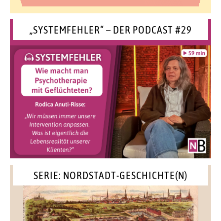
„SYSTEMFEHLER“ – DER PODCAST #29
SERIE: NORDSTADT-GESCHICHTE(N)