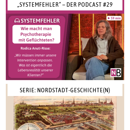
„SYSTEMFEHLER“ – DER PODCAST #29
SERIE: NORDSTADT-GESCHICHTE(N)