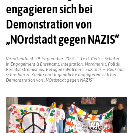
engagieren sich bei
Demonstration von
„NOrdstadt gegen NAZIS“
Veröffentlicht:
29. September 2024
Text:
Cedric Schäfer
In
Engagement & Ehrenamt
,
Integration
,
Nordmarkt
,
Politik
,
Rechtsextremismus
,
Refugees Welcome
,
Soziales
Reaktion
schreiben
zu Kinder und Jugendliche engagieren sich bei
Demonstration von „NOrdstadt gegen NAZIS“