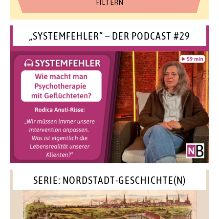
„SYSTEMFEHLER“ – DER PODCAST #29
SERIE: NORDSTADT-GESCHICHTE(N)