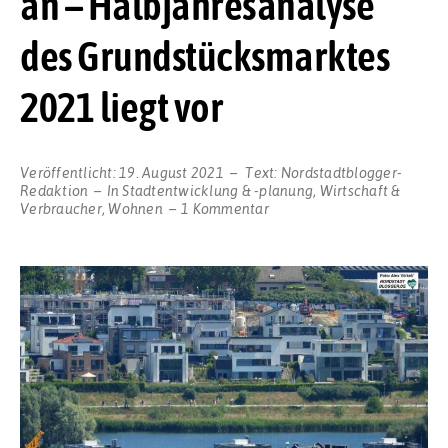
an – Halbjahresanalyse
des Grundstücksmarktes
2021 liegt vor
Veröffentlicht:
19. August 2021
Text:
Nordstadtblogger-
Redaktion
In
Stadtentwicklung & -planung
,
Wirtschaft &
zu
Verbraucher
,
Wohnen
1 Kommentar
Kaufpreise
für
Immobilien
in
Dortmund
ziehen
weiter
an
–
Halbjahresanalyse
des
Grundstücksmarktes
2021