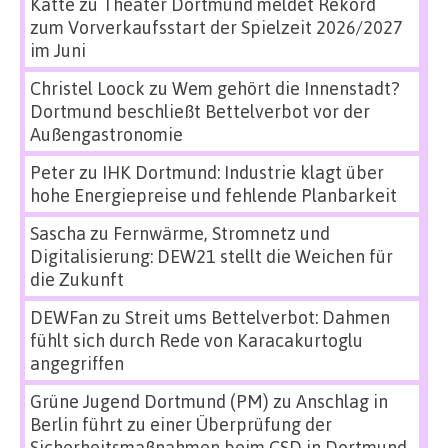
Katte
zu
Theater Dortmund meldet Rekord
zum Vorverkaufsstart der Spielzeit 2026/2027
im Juni
Christel Loock
zu
Wem gehört die Innenstadt?
Dortmund beschließt Bettelverbot vor der
Außengastronomie
Peter
zu
IHK Dortmund: Industrie klagt über
hohe Energiepreise und fehlende Planbarkeit
Sascha
zu
Fernwärme, Stromnetz und
Digitalisierung: DEW21 stellt die Weichen für
die Zukunft
DEWFan
zu
Streit ums Bettelverbot: Dahmen
fühlt sich durch Rede von Karacakurtoglu
angegriffen
Grüne Jugend Dortmund (PM)
zu
Anschlag in
Berlin führt zu einer Überprüfung der
Sicherheitsmaßnahmen beim CSD in Dortmund