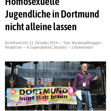
Homosexuelle
Jugendliche in Dortmund
nicht alleine lassen
Veröffentlicht:
11. Oktober 2014
Text:
Nordstadtblogger-
zu
Redaktion
In
Jugendarbeit
,
Soziales
1 Kommentar
SLADO-
Forderung
zum
Coming-
Out-
Tag:
Homosexue
Jugendlich
in
Dortmund
nicht
alleine
lassen