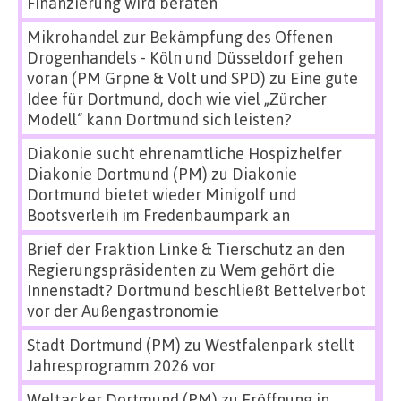
Finanzierung wird beraten
Mikrohandel zur Bekämpfung des Offenen
Drogenhandels - Köln und Düsseldorf gehen
voran (PM Grpne & Volt und SPD)
zu
Eine gute
Idee für Dortmund, doch wie viel „Zürcher
Modell“ kann Dortmund sich leisten?
Diakonie sucht ehrenamtliche Hospizhelfer
Diakonie Dortmund (PM)
zu
Diakonie
Dortmund bietet wieder Minigolf und
Bootsverleih im Fredenbaumpark an
Brief der Fraktion Linke & Tierschutz an den
Regierungspräsidenten
zu
Wem gehört die
Innenstadt? Dortmund beschließt Bettelverbot
vor der Außengastronomie
Stadt Dortmund (PM)
zu
Westfalenpark stellt
Jahresprogramm 2026 vor
Weltacker Dortmund (PM)
zu
Eröffnung in