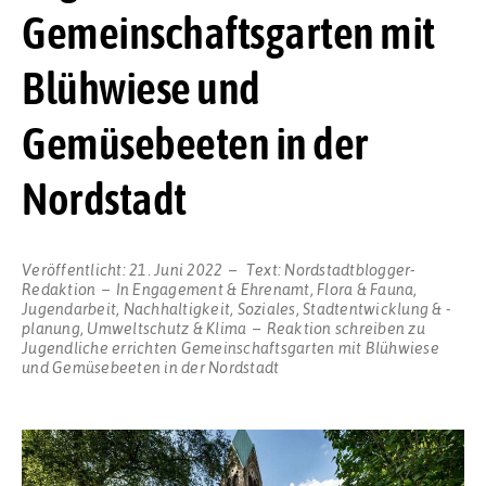
Gemeinschaftsgarten mit
Blühwiese und
Gemüsebeeten in der
Nordstadt
Veröffentlicht:
21. Juni 2022
Text:
Nordstadtblogger-
Redaktion
In
Engagement & Ehrenamt
,
Flora & Fauna
,
Jugendarbeit
,
Nachhaltigkeit
,
Soziales
,
Stadtentwicklung & -
planung
,
Umweltschutz & Klima
Reaktion schreiben
zu
Jugendliche errichten Gemeinschaftsgarten mit Blühwiese
und Gemüsebeeten in der Nordstadt