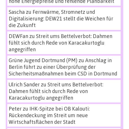
hohe Energiepreise und fehlende Planbarkeit
Sascha
zu
Fernwärme, Stromnetz und
Digitalisierung: DEW21 stellt die Weichen für
die Zukunft
DEWFan
zu
Streit ums Bettelverbot: Dahmen
fühlt sich durch Rede von Karacakurtoglu
angegriffen
Grüne Jugend Dortmund (PM)
zu
Anschlag in
Berlin führt zu einer Überprüfung der
Sicherheitsmaßnahmen beim CSD in Dortmund
Ulrich Sander
zu
Streit ums Bettelverbot:
Dahmen fühlt sich durch Rede von
Karacakurtoglu angegriffen
Peter
zu
IHK-Spitze bei OB Kalouti:
Rückendeckung im Streit um neue
Wirtschaftsflächen der Stadt