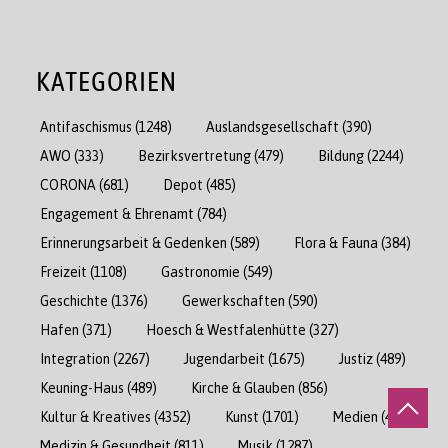
KATEGORIEN
Antifaschismus
(1248)
Auslandsgesellschaft
(390)
AWO
(333)
Bezirksvertretung
(479)
Bildung
(2244)
CORONA
(681)
Depot
(485)
Engagement & Ehrenamt
(784)
Erinnerungsarbeit & Gedenken
(589)
Flora & Fauna
(384)
Freizeit
(1108)
Gastronomie
(549)
Geschichte
(1376)
Gewerkschaften
(590)
Hafen
(371)
Hoesch & Westfalenhütte
(327)
Integration
(2267)
Jugendarbeit
(1675)
Justiz
(489)
Keuning-Haus
(489)
Kirche & Glauben
(856)
Kultur & Kreatives
(4352)
Kunst
(1701)
Medien
(471)
Medizin & Gesundheit
(811)
Musik
(1287)