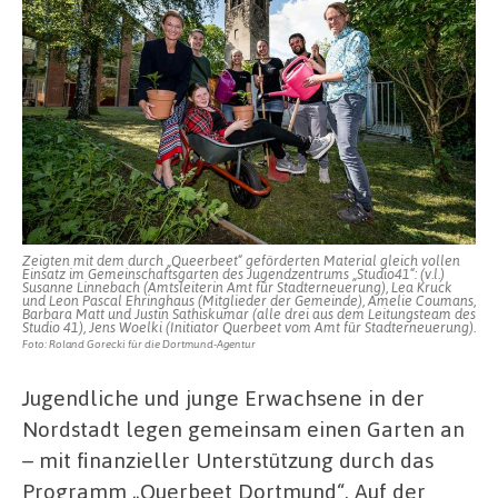
Zeigten mit dem durch „Queerbeet“ geförderten Material gleich vollen
Einsatz im Gemeinschaftsgarten des Jugendzentrums „Studio41“: (v.l.)
Susanne Linnebach (Amtsleiterin Amt für Stadterneuerung), Lea Kruck
und Leon Pascal Ehringhaus (Mitglieder der Gemeinde), Amelie Coumans,
Barbara Matt und Justin Sathiskumar (alle drei aus dem Leitungsteam des
Studio 41), Jens Woelki (Initiator Querbeet vom Amt für Stadterneuerung).
Foto: Roland Gorecki für die Dortmund-Agentur
Jugendliche und junge Erwachsene in der
Nordstadt legen gemeinsam einen Garten an
– mit finanzieller Unterstützung durch das
Programm „Querbeet Dortmund“. Auf der