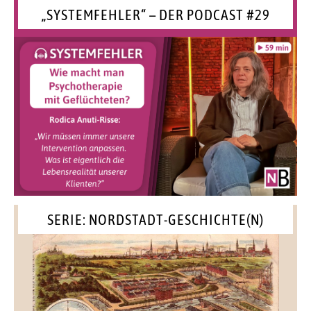
„SYSTEMFEHLER“ – DER PODCAST #29
SERIE: NORDSTADT-GESCHICHTE(N)