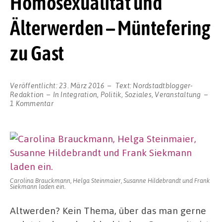
Homosexualität und
Älterwerden – Müntefering
zu Gast
Veröffentlicht:
23. März 2016
Text:
Nordstadtblogger-
Redaktion
In
Integration
,
Politik
,
Soziales
,
Veranstaltung
zu
1 Kommentar
Initiative
thematisiert
das
doppelte
Tabu-
Thema
Homosexualität
und
Carolina Brauckmann, Helga Steinmaier, Susanne Hildebrandt und Frank
Älterwerden
Siekmann laden ein.
–
Müntefering
Altwerden? Kein Thema, über das man gerne
zu
Gast