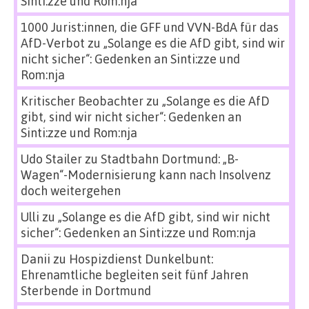
Sinti:zze und Rom:nja
1000 Jurist:innen, die GFF und VVN-BdA für das
AfD-Verbot
zu
„Solange es die AfD gibt, sind wir
nicht sicher“: Gedenken an Sinti:zze und
Rom:nja
Kritischer Beobachter
zu
„Solange es die AfD
gibt, sind wir nicht sicher“: Gedenken an
Sinti:zze und Rom:nja
Udo Stailer
zu
Stadtbahn Dortmund: „B-
Wagen“-Modernisierung kann nach Insolvenz
doch weitergehen
Ulli
zu
„Solange es die AfD gibt, sind wir nicht
sicher“: Gedenken an Sinti:zze und Rom:nja
Danii
zu
Hospizdienst Dunkelbunt:
Ehrenamtliche begleiten seit fünf Jahren
Sterbende in Dortmund