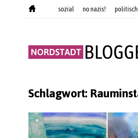
Skip
sozial
no nazis!
politisch
to
content
Schlagwort:
Rauminst