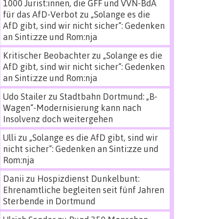
1000 Jurist:innen, die GFF und VVN-BdA
für das AfD-Verbot
zu
„Solange es die
AfD gibt, sind wir nicht sicher“: Gedenken
an Sinti:zze und Rom:nja
Kritischer Beobachter
zu
„Solange es die
AfD gibt, sind wir nicht sicher“: Gedenken
an Sinti:zze und Rom:nja
Udo Stailer
zu
Stadtbahn Dortmund: „B-
Wagen“-Modernisierung kann nach
Insolvenz doch weitergehen
Ulli
zu
„Solange es die AfD gibt, sind wir
nicht sicher“: Gedenken an Sinti:zze und
Rom:nja
Danii
zu
Hospizdienst Dunkelbunt:
Ehrenamtliche begleiten seit fünf Jahren
Sterbende in Dortmund