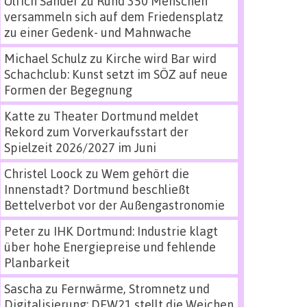
Ulrich Sander
zu
Rund 350 Menschen
versammeln sich auf dem Friedensplatz
zu einer Gedenk- und Mahnwache
Michael Schulz
zu
Kirche wird Bar wird
Schachclub: Kunst setzt im SÖZ auf neue
Formen der Begegnung
Katte
zu
Theater Dortmund meldet
Rekord zum Vorverkaufsstart der
Spielzeit 2026/2027 im Juni
Christel Loock
zu
Wem gehört die
Innenstadt? Dortmund beschließt
Bettelverbot vor der Außengastronomie
Peter
zu
IHK Dortmund: Industrie klagt
über hohe Energiepreise und fehlende
Planbarkeit
Sascha
zu
Fernwärme, Stromnetz und
Digitalisierung: DEW21 stellt die Weichen