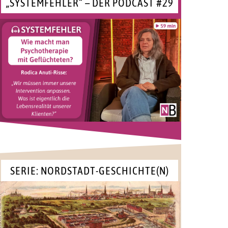
„SYSTEMFEHLER“ – DER PODCAST #29
SERIE: NORDSTADT-GESCHICHTE(N)