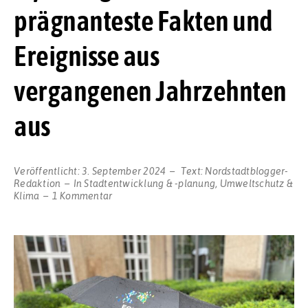
prägnanteste Fakten und
Ereignisse aus
vergangenen Jahrzehnten
aus
Veröffentlicht:
3. September 2024
Text:
Nordstadtblogger-
Redaktion
In
Stadtentwicklung & -planung
,
Umweltschutz &
zu
Klima
1 Kommentar
Hydrolog:innen
werten
prägnanteste
Fakten
und
Ereignisse
aus
vergangenen
Jahrzehnten