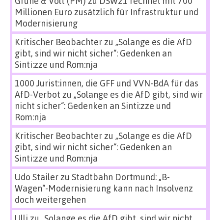
Grüne & Volt (PM)
zu
DSW21 rechnet mit 700
Millionen Euro zusätzlich für Infrastruktur und
Modernisierung
Kritischer Beobachter
zu
„Solange es die AfD
gibt, sind wir nicht sicher“: Gedenken an
Sinti:zze und Rom:nja
1000 Jurist:innen, die GFF und VVN-BdA für das
AfD-Verbot
zu
„Solange es die AfD gibt, sind wir
nicht sicher“: Gedenken an Sinti:zze und
Rom:nja
Kritischer Beobachter
zu
„Solange es die AfD
gibt, sind wir nicht sicher“: Gedenken an
Sinti:zze und Rom:nja
Udo Stailer
zu
Stadtbahn Dortmund: „B-
Wagen“-Modernisierung kann nach Insolvenz
doch weitergehen
Ulli
zu
„Solange es die AfD gibt, sind wir nicht