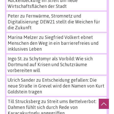
Rückendeckung im Streit um neue
Wirtschaftsflächen der Stadt
Peter
zu
Fernwärme, Stromnetz und
Digitalisierung: DEW21 stellt die Weichen für
die Zukunft
Marina Melzer
zu
Siegfried Volkert ebnet
Menschen den Weg in ein barrierefreies und
inklusives Leben
Ingo St.
zu
Schytomyr als Vorbild: Wie sich
Dortmund auf Krisen und Schutzräume
vorbereiten will
Ulrich Sander
zu
Entscheidung gefallen: Die
neue Straße in Grevel wird den Namen von Kurt
Goldstein tragen
Till Strucksberg
zu
Streit ums Bettelverbot:
Dahmen fühlt sich durch Rede von
Karacakurtoglu angegriffen