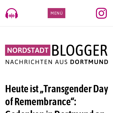
Skip
to
MENÜ
content
Heute ist „Transgender Day
of Remembrance“: