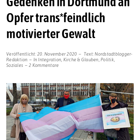
Gedenken in Dortmund an
Opfer trans*feindlich
motivierter Gewalt
Veröffentlicht:
20. November 2020
Text:
Nordstadtblogger-
Redaktion
In
Integration
,
Kirche & Glauben
,
Politik
,
zu
Soziales
2 Kommentare
Heute
ist
„Transgender
Day
of
Remembrance“:
Gedenken
in
Dortmund
an
Opfer
trans*feindlich
motivierter