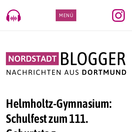
Skip
to
MENÜ
content
Helmholtz-Gymnasium:
Schulfest zum 111.