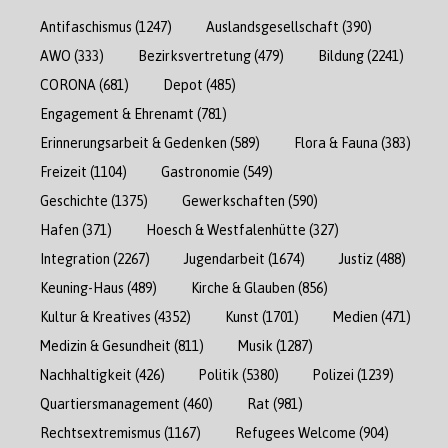
Antifaschismus
(1247)
Auslandsgesellschaft
(390)
AWO
(333)
Bezirksvertretung
(479)
Bildung
(2241)
CORONA
(681)
Depot
(485)
Engagement & Ehrenamt
(781)
Erinnerungsarbeit & Gedenken
(589)
Flora & Fauna
(383)
Freizeit
(1104)
Gastronomie
(549)
Geschichte
(1375)
Gewerkschaften
(590)
Hafen
(371)
Hoesch & Westfalenhütte
(327)
Integration
(2267)
Jugendarbeit
(1674)
Justiz
(488)
Keuning-Haus
(489)
Kirche & Glauben
(856)
Kultur & Kreatives
(4352)
Kunst
(1701)
Medien
(471)
Medizin & Gesundheit
(811)
Musik
(1287)
Nachhaltigkeit
(426)
Politik
(5380)
Polizei
(1239)
Quartiersmanagement
(460)
Rat
(981)
Rechtsextremismus
(1167)
Refugees Welcome
(904)