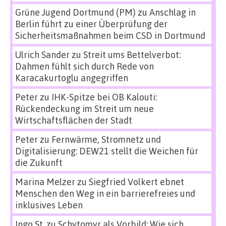
Grüne Jugend Dortmund (PM)
zu
Anschlag in
Berlin führt zu einer Überprüfung der
Sicherheitsmaßnahmen beim CSD in Dortmund
Ulrich Sander
zu
Streit ums Bettelverbot:
Dahmen fühlt sich durch Rede von
Karacakurtoglu angegriffen
Peter
zu
IHK-Spitze bei OB Kalouti:
Rückendeckung im Streit um neue
Wirtschaftsflächen der Stadt
Peter
zu
Fernwärme, Stromnetz und
Digitalisierung: DEW21 stellt die Weichen für
die Zukunft
Marina Melzer
zu
Siegfried Volkert ebnet
Menschen den Weg in ein barrierefreies und
inklusives Leben
Ingo St.
zu
Schytomyr als Vorbild: Wie sich