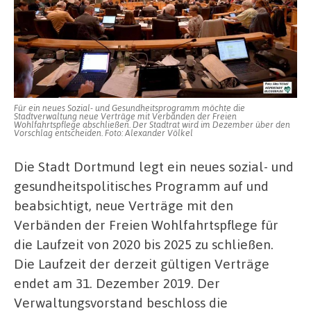
Verbänden
der
Freien
Wohlfahrtspflege
abschließen
Für ein neues Sozial- und Gesundheitsprogramm möchte die
Stadtverwaltung neue Verträge mit Verbänden der Freien
Wohlfahrtspflege abschließen. Der Stadtrat wird im Dezember über den
Vorschlag entscheiden. Foto: Alexander Völkel
Die Stadt Dortmund legt ein neues sozial- und
gesundheitspolitisches Programm auf und
beabsichtigt, neue Verträge mit den
Verbänden der Freien Wohlfahrtspflege für
die Laufzeit von 2020 bis 2025 zu schließen.
Die Laufzeit der derzeit gültigen Verträge
endet am 31. Dezember 2019. Der
Verwaltungsvorstand beschloss die