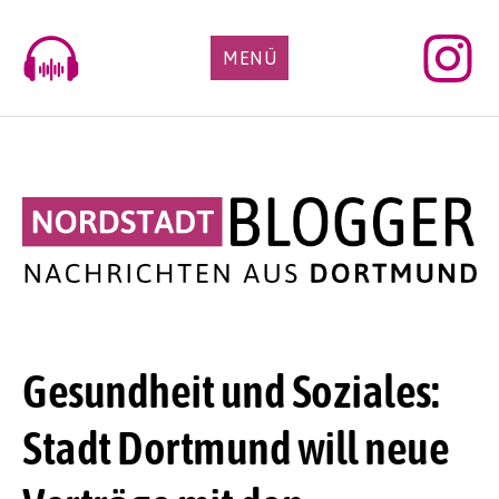
Skip
to
MENÜ
content
Gesundheit und Soziales:
Stadt Dortmund will neue