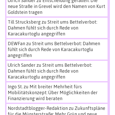
Ulrich Sander
zu
Entscheidung gefallen: Die
neue Straße in Grevel wird den Namen von Kurt
Goldstein tragen
Till Strucksberg
zu
Streit ums Bettelverbot:
Dahmen fühlt sich durch Rede von
Karacakurtoglu angegriffen
DEWFan
zu
Streit ums Bettelverbot: Dahmen
fühlt sich durch Rede von Karacakurtoglu
angegriffen
Ulrich Sander
zu
Streit ums Bettelverbot:
Dahmen fühlt sich durch Rede von
Karacakurtoglu angegriffen
Ingo St.
zu
Mit breiter Mehrheit fürs
Mobilitätskonzept: Über Möglichkeiten der
Finanzierung wird beraten
Nordstadtblogger-Redaktion
zu
Zukunftspläne
für die Münsterstraße: Mehr Grün und neue