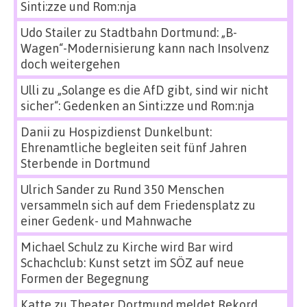
Sinti:zze und Rom:nja
Udo Stailer
zu
Stadtbahn Dortmund: „B-
Wagen“-Modernisierung kann nach Insolvenz
doch weitergehen
Ulli
zu
„Solange es die AfD gibt, sind wir nicht
sicher“: Gedenken an Sinti:zze und Rom:nja
Danii
zu
Hospizdienst Dunkelbunt:
Ehrenamtliche begleiten seit fünf Jahren
Sterbende in Dortmund
Ulrich Sander
zu
Rund 350 Menschen
versammeln sich auf dem Friedensplatz zu
einer Gedenk- und Mahnwache
Michael Schulz
zu
Kirche wird Bar wird
Schachclub: Kunst setzt im SÖZ auf neue
Formen der Begegnung
Katte
zu
Theater Dortmund meldet Rekord