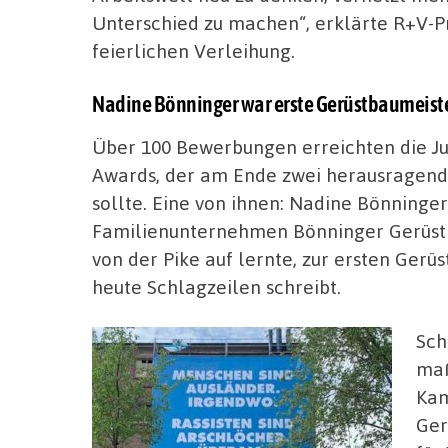
Unterschied zu machen“, erklärte R+V-Pr
feierlichen Verleihung.
Nadine Bönninger war erste Gerüstbaumeiste
Über 100 Bewerbungen erreichten die Jur
Awards, der am Ende zwei herausragen
sollte. Eine von ihnen: Nadine Bönninge
Familienunternehmen Bönninger Gerüst
von der Pike auf lernte, zur ersten Ger
heute Schlagzeilen schreibt.
Sch
maß
Kam
Ger