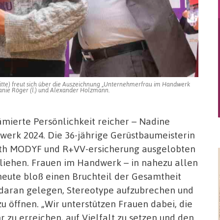
itte) freut sich über die Auszeichnung „Unternehmerfrau im Handwerk
lanie Röger (l.) und Alexander Holzmann.
mierte Persönlichkeit reicher – Nadine
erk 2024. Die 36-jährige Gerüstbaumeisterin
rth MODYF und R+VV-ersicherung ausgelobten
liehen. Frauen im Handwerk – in nahezu allen
eute bloß einen Bruchteil der Gesamtheit
en daran gelegen, Stereotype aufzubrechen und
zu öffnen. „Wir unterstützen Frauen dabei, die
 zu erreichen, auf Vielfalt zu setzen und den