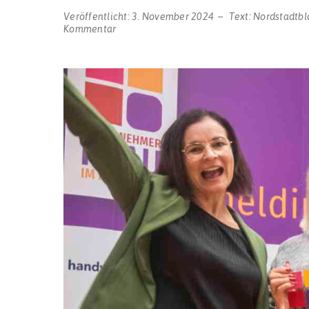
Veröffentlicht:
3. November 2024
Text:
Nordstadtbl
zu
Kommentar
Gerüstbaumeisterin
Nadine
Bönninger
ist
„Unternehmerfrau
im
Handwerk
2024“