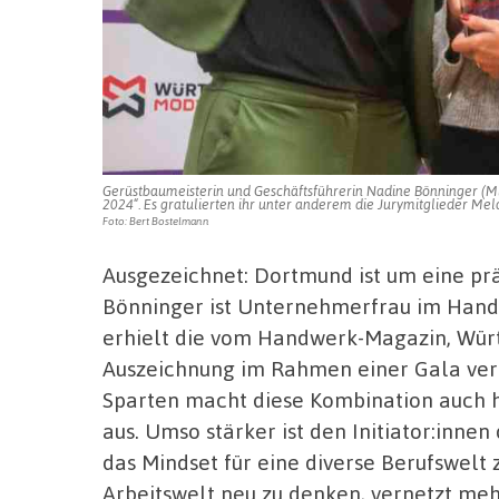
Gerüstbaumeisterin und Geschäftsführerin Nadine Bönninger (M
2024“. Es gratulierten ihr unter anderem die Jurymitglieder Me
Foto: Bert Bostelmann
Ausgezeichnet: Dortmund ist um eine prä
Bönninger ist Unternehmerfrau im Handw
erhielt die vom Handwerk-Magazin, Wü
Auszeichnung im Rahmen einer Gala ver
Sparten macht diese Kombination auch h
aus. Umso stärker ist den Initiator:inn
das Mindset für eine diverse Berufswelt 
Arbeitswelt neu zu denken, vernetzt mehr