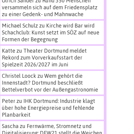
Ulrich Sander
zu
Rund 350 Menschen
versammeln sich auf dem Friedensplatz
zu einer Gedenk- und Mahnwache
Michael Schulz
zu
Kirche wird Bar wird
Schachclub: Kunst setzt im SÖZ auf neue
Formen der Begegnung
Katte
zu
Theater Dortmund meldet
Rekord zum Vorverkaufsstart der
Spielzeit 2026/2027 im Juni
Christel Loock
zu
Wem gehört die
Innenstadt? Dortmund beschließt
Bettelverbot vor der Außengastronomie
Peter
zu
IHK Dortmund: Industrie klagt
über hohe Energiepreise und fehlende
Planbarkeit
Sascha
zu
Fernwärme, Stromnetz und
Digitalisierung: DEW21 stellt die Weichen