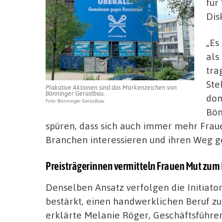
für
Dis
„Es
als
tra
Ste
Plakative Aktionen sind das Markenzeichen von
Bönninger Gerüstbau.
dom
Foto: Bönninger Gerüstbau
Bön
spüren, dass sich auch immer mehr Frau
Branchen interessieren und ihren Weg g
Preisträgerinnen vermitteln Frauen Mut zu
Denselben Ansatz verfolgen die Initiator
bestärkt, einen handwerklichen Beruf zu
erklärte Melanie Röger, Geschäftsführ