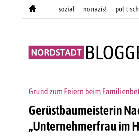
Skip
sozial
no nazis!
politisch
to
content
Grund zum Feiern beim Familienbe
Gerüstbaumeisterin Nad
„Unternehmerfrau im 