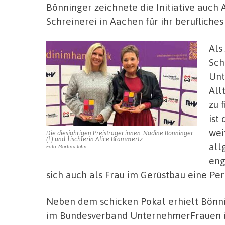
Bönninger zeichnete die Initiative auc
Schreinerei in Aachen für ihr beruflich
Als
Sch
Unt
All
zu 
ist
wei
Die diesjährigen Preisträger:innen: Nadine Bönninger
(l.) und Tischlerin Alice Brammertz.
all
Foto: Martina Jahn
eng
sich auch als Frau im Gerüstbau eine Per
Neben dem schicken Pokal erhielt Bönni
im Bundesverband UnternehmerFrauen im