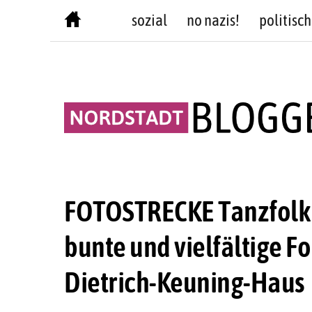
Skip
sozial
no nazis!
politisch
to
content
FOTOSTRECKE Tanzfolk i
bunte und vielfältige F
Dietrich-Keuning-Haus