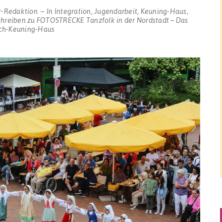
r-Redaktion
In
Integration
,
Jugendarbeit
,
Keuning-Haus
,
chreiben
zu FOTOSTRECKE Tanzfolk in der Nordstadt – Das
rich-Keuning-Haus