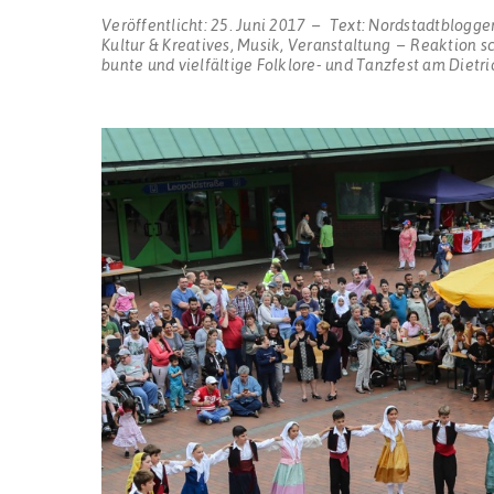
Veröffentlicht:
25. Juni 2017
Text:
Nordstadtblogge
Kultur & Kreatives
,
Musik
,
Veranstaltung
Reaktion s
bunte und vielfältige Folklore- und Tanzfest am Diet