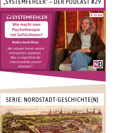
„SYSTEMFEHLER“ – DER PODCAST #29
SERIE: NORDSTADT-GESCHICHTE(N)