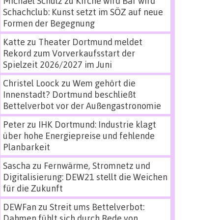
Michael Schulz
zu
Kirche wird Bar wird
Schachclub: Kunst setzt im SÖZ auf neue
Formen der Begegnung
Katte
zu
Theater Dortmund meldet
Rekord zum Vorverkaufsstart der
Spielzeit 2026/2027 im Juni
Christel Loock
zu
Wem gehört die
Innenstadt? Dortmund beschließt
Bettelverbot vor der Außengastronomie
Peter
zu
IHK Dortmund: Industrie klagt
über hohe Energiepreise und fehlende
Planbarkeit
Sascha
zu
Fernwärme, Stromnetz und
Digitalisierung: DEW21 stellt die Weichen
für die Zukunft
DEWFan
zu
Streit ums Bettelverbot:
Dahmen fühlt sich durch Rede von