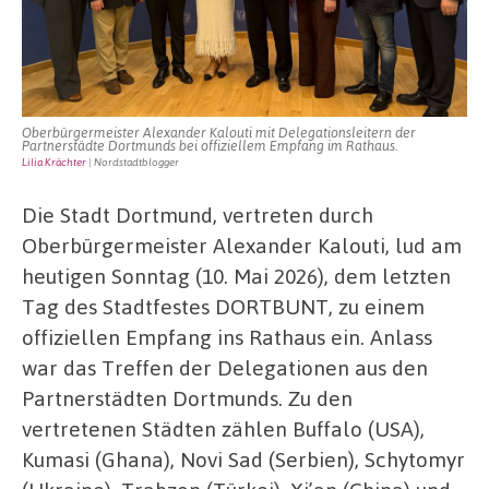
ein
Oberbürgermeister Alexander Kalouti mit Delegationsleitern der
Partnerstädte Dortmunds bei offiziellem Empfang im Rathaus.
Lilia Krächter
| Nordstadtblogger
Die Stadt Dortmund, vertreten durch
Oberbürgermeister Alexander Kalouti, lud am
heutigen Sonntag (10. Mai 2026), dem letzten
Tag des Stadtfestes DORTBUNT, zu einem
offiziellen Empfang ins Rathaus ein. Anlass
war das Treffen der Delegationen aus den
Partnerstädten Dortmunds. Zu den
vertretenen Städten zählen Buffalo (USA),
Kumasi (Ghana), Novi Sad (Serbien), Schytomyr