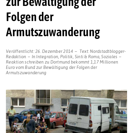
zur Bewältigung der
Folgen der
Armutszuwanderung
Veröffentlicht:
26. Dezember 2014
Text:
Nordstadtblogger-
Redaktion
In
Integration
,
Politik
,
Sinti & Roma
,
Soziales
Reaktion schreiben
zu Dortmund bekommt 1,17 Millionen
Euro vom Bund zur Bewältigung der Folgen der
Armutszuwanderung