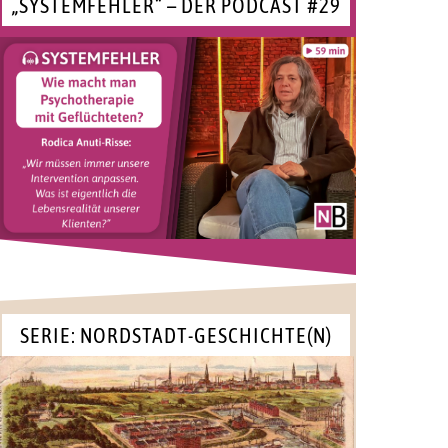
„SYSTEMFEHLER“ – DER PODCAST #29
SERIE: NORDSTADT-GESCHICHTE(N)