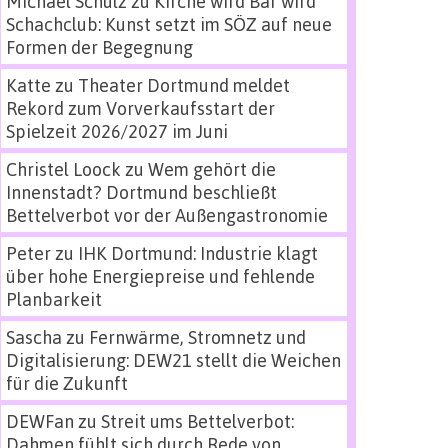
Michael Schulz
zu
Kirche wird Bar wird
Schachclub: Kunst setzt im SÖZ auf neue
Formen der Begegnung
Katte
zu
Theater Dortmund meldet
Rekord zum Vorverkaufsstart der
Spielzeit 2026/2027 im Juni
Christel Loock
zu
Wem gehört die
Innenstadt? Dortmund beschließt
Bettelverbot vor der Außengastronomie
Peter
zu
IHK Dortmund: Industrie klagt
über hohe Energiepreise und fehlende
Planbarkeit
Sascha
zu
Fernwärme, Stromnetz und
Digitalisierung: DEW21 stellt die Weichen
für die Zukunft
DEWFan
zu
Streit ums Bettelverbot:
Dahmen fühlt sich durch Rede von