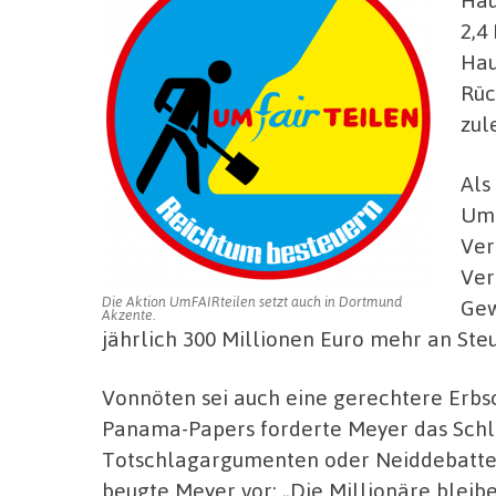
2,4
Hau
Rüc
zul
Als
Umf
Ver
Ver
Die Aktion UmFAIRteilen setzt auch in Dortmund
Gew
Akzente.
jährlich 300 Millionen Euro mehr an Ste
Vonnöten sei auch eine gerechtere Erbs
Panama-Papers forderte Meyer das Schli
Totschlagargumenten oder Neiddebatte
beugte Meyer vor: „Die Millionäre bleib