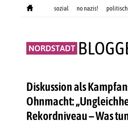
Skip
sozial
no nazis!
politisch
to
content
Diskussion als Kampfa
Ohnmacht: „Ungleichhei
Rekordniveau – Was tu