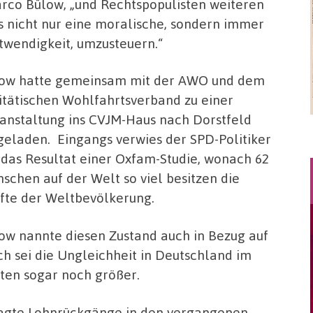
co Bülow, „und Rechtspopulisten weiteren
es nicht nur eine moralische, sondern immer
twendigkeit, umzusteuern.“
ow hatte gemeinsam mit der AWO und dem
itätischen Wohlfahrtsverband zu einer
anstaltung ins CVJM-Haus nach Dorstfeld
geladen. Eingangs verwies der SPD-Politiker
 das Resultat einer Oxfam-Studie, wonach 62
schen auf der Welt so viel besitzen die
fte der Weltbevölkerung.
ow nannte diesen Zustand auch in Bezug auf
ch sei die Ungleichheit in Deutschland im
ten sogar noch größer.
gte Lohnrückgänge in den vergangenen