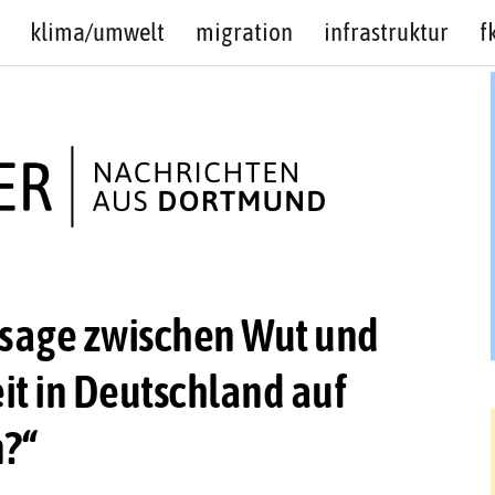
klima/umwelt
migration
infrastruktur
f
nsage zwischen Wut und
t in Deutschland auf
n?“