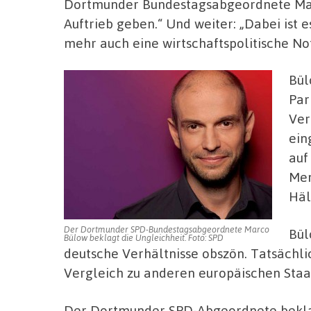
Dortmunder Bundestagsabgeordnete Mar
Auftrieb geben.“ Und weiter: „Dabei ist 
mehr auch eine wirtschaftspolitische No
Bül
Par
Ver
ein
auf
Men
Häl
Der Dortmunder SPD-Bundestagsabgeordnete Marco
Bül
Bülow beklagt die Ungleichheit. Foto: SPD
deutsche Verhältnisse obszön. Tatsächli
Vergleich zu anderen europäischen Staa
Der Dortmunder SPD-Abgeordnete bekla